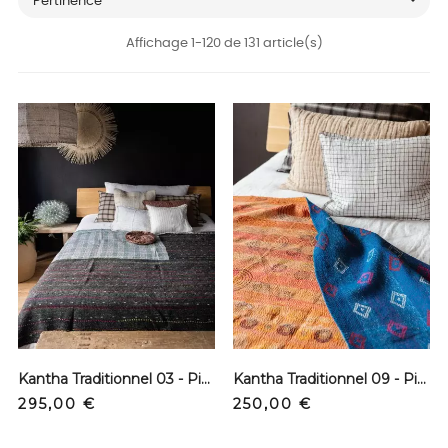

Pertinence
Affichage 1-120 de 131 article(s)
Kantha Traditionnel 03 - Pièce unique
Kantha Traditionnel 09 - Pièce unique
Prix
Prix
295,00 €
250,00 €