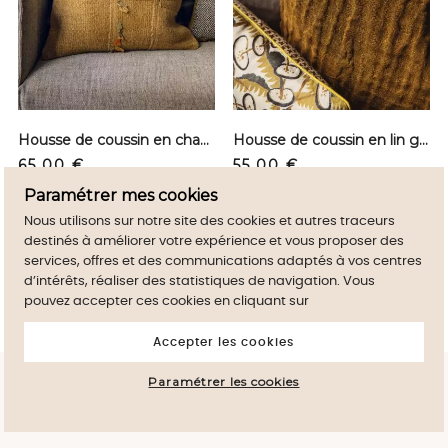
Housse de coussin en chanvre - Safran
Housse de coussin en lin gaufré - Owaka light
Prix
Prix
65,00 €
55,00 €
Paramétrer mes cookies
Nous utilisons sur notre site des cookies et autres traceurs
destinés à améliorer votre expérience et vous proposer des
services, offres et des communications adaptés à vos centres
d’intérêts, réaliser des statistiques de navigation. Vous
pouvez accepter ces cookies en cliquant sur
Accepter les cookies
En poursuivant votre navigation sur ce site,
Paramétrer les cookies
vous devez accepter l’utilisation de Cookies
J'accepte
sur votre appareil.