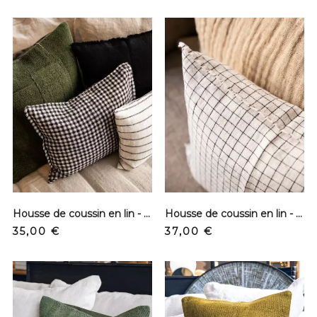
Housse de coussin en lin - Vichy
Housse de coussin en lin - Carreaux N&B
Prix
Prix
35,00 €
37,00 €