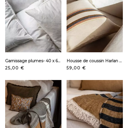
Garnissage plumes- 40 x 60 cm
Housse de coussin Harlan - Lin
Prix
Prix
25,00 €
59,00 €