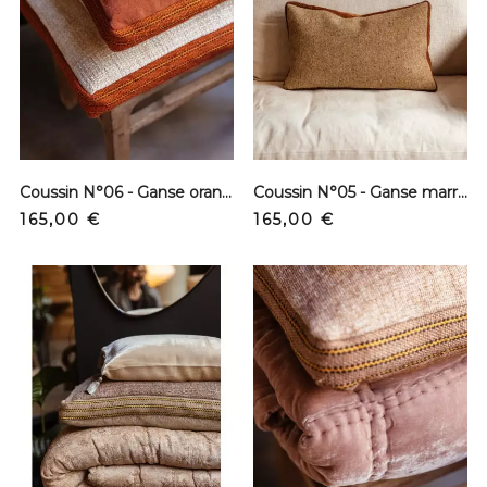
Coussin N°06 - Ganse orange 40x60cm
Coussin N°05 - Ganse marron 40x60cm
Prix
Prix
165,00 €
165,00 €