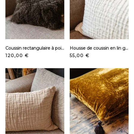
Coussin rectangulaire à poils - Kaki
Housse de coussin en lin gaufré - Écru
Prix
Prix
120,00 €
55,00 €