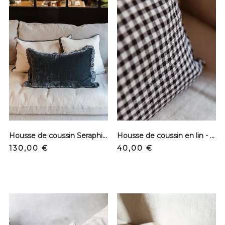
Housse de coussin Seraphine - Zurich
Housse de coussin en lin - Vichy GM
Prix
Prix
130,00 €
40,00 €