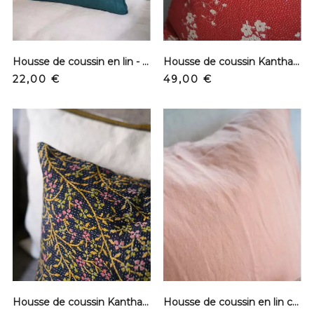
Housse de coussin en lin - Vert Vintage
Housse de coussin Kantha - Rouge et fleurs blanches
Prix
Prix
22,00 €
49,00 €
Housse de coussin Kantha - Marine et branches jaunes
Housse de coussin en lin carré - Rose cuivre