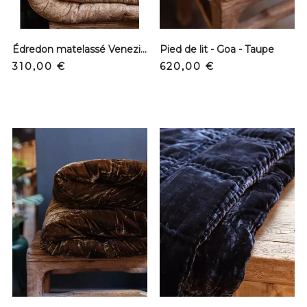
Édredon matelassé Venezia - Etosha
Pied de lit - Goa - Taupe
Prix
Prix
310,00 €
620,00 €