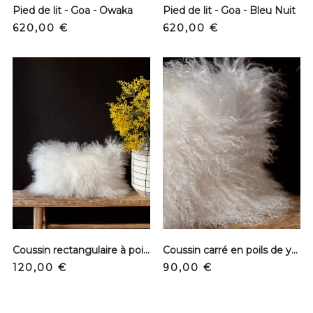
Pied de lit - Goa - Owaka
Pied de lit - Goa - Bleu Nuit
Prix
Prix
620,00 €
620,00 €
Coussin rectangulaire à poils - Blanc
Coussin carré en poils de yack - Blanc
Prix
Prix
120,00 €
90,00 €