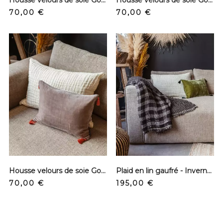
Prix
Prix
70,00 €
70,00 €
Housse velours de soie Goa - Etosha
Plaid en lin gaufré - Inverness Noir
Prix
Prix
70,00 €
195,00 €