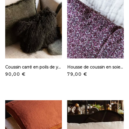
Coussin carré en poils de yack - Kaki
Housse de coussin en soie - Fleurs violettes
Prix
Prix
90,00 €
79,00 €