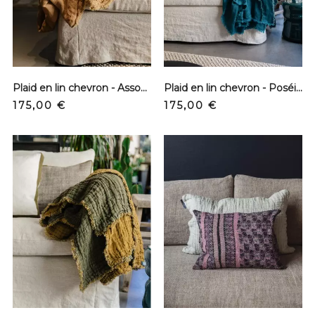
Plaid en lin chevron - Assouan
Plaid en lin chevron - Poséidon
Prix
Prix
175,00 €
175,00 €