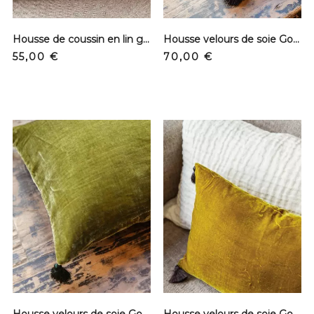
Housse de coussin en lin gaufré - Cuir light
Housse velours de soie Goa - Venise
Prix
Prix
55,00 €
70,00 €
Housse velours de soie Goa - Artichoke
Housse velours de soie Goa - Antic moss