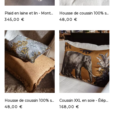
Plaid en laine et lin - Montana
Housse de coussin 100% soie - Tortue
Prix
Prix
345,00 €
48,00 €
Housse de coussin 100% soie - Flower Boston
Coussin XXL en soie - Éléphant
Prix
Prix
48,00 €
168,00 €