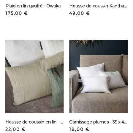
Plaid en lin gaufré - Owaka
Housse de coussin Kantha - Noir, parme et vert d'eau
Prix
Prix
175,00 €
49,00 €
Housse de coussin en lin - Fenouil
Garnissage plumes - 35 x 45 cm
Prix
Prix
22,00 €
18,00 €