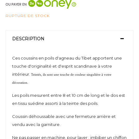
OU PAYER EN
RUPTURE DE STOCK
DESCRIPTION
Ces coussins en poils d'agneau du Tibet apportent une
touche d'originalité et d'esprit scandinave à votre
intérieur.
Teintés, ils sont une touche de couleur singulière à votre 
décoration. 
Les poils mesurent entre 8 et 10 cm de long et le dos est
en tissu suédine assorti à la teinte des poils.
Coussin déhoussable avec une fermeture arrière et
vendu avec la garniture.
Ne pas passer en machine, pour laver : imbiber un chiffon