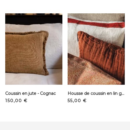
Coussin en jute - Cognac
Housse de coussin en lin gaufré - Santa Fe dark
Prix
Prix
150,00 €
55,00 €