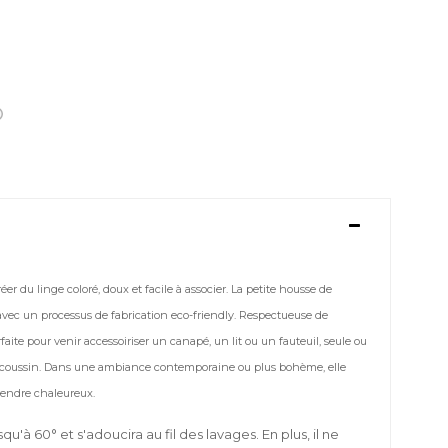
créer du linge coloré, doux et facile à associer. La petite housse de
avec un processus de fabrication eco-friendly. Respectueuse de
faite pour venir accessoiriser un canapé, un lit ou un fauteuil, seule ou
 coussin. Dans une ambiance contemporaine ou plus bohème, elle
 rendre chaleureux.
qu'à 60° et s'adoucira au fil des lavages. En plus, il ne