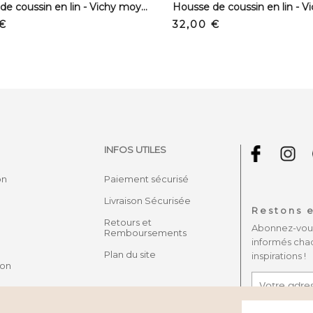
Housse de coussin en lin - Vichy moyen curcuma
Housse de coussin en lin - V
Prix
 €
32,00 €
INFOS UTILES
on
Paiement sécurisé
Livraison Sécurisée
Restons e
Retours et
Abonnez-vous 
Remboursements
informés cha
Plan du site
inspirations !
son
J'accepte