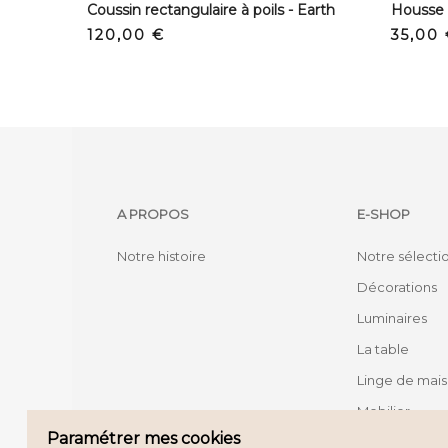
Coussin rectangulaire à poils - Earth
Prix
Prix
120,00 €
35,00
A PROPOS
E-SHOP
Notre histoire
Notre sélecti
Décorations
Luminaires
La table
Linge de mai
Mobilier
Paramétrer mes cookies