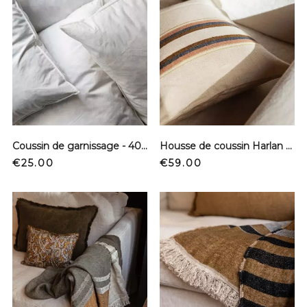
Coussin de garnissage - 40 x 60 cm
Housse de coussin Harlan - Lin
Price
Price
€25.00
€59.00