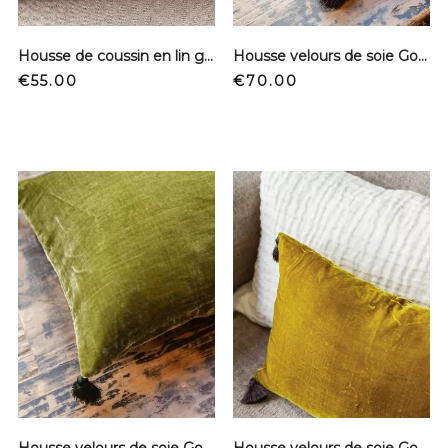
Housse de coussin en lin gaufré - Cuir light
Housse velours de soie Goa - Venise
Price
Price
€55.00
€70.00
Housse velours de soie Goa - Artichoke
Housse velours de soie Goa - Antic moss