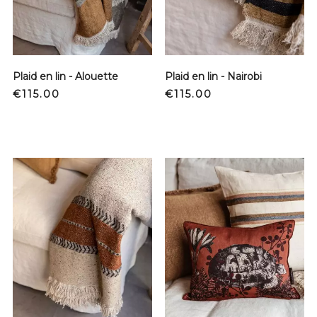
Plaid en lin - Alouette
Plaid en lin - Nairobi
Price
Price
€115.00
€115.00