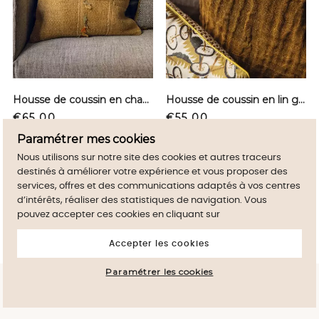
Housse de coussin en chanvre - Safran
Housse de coussin en lin gaufré - Owaka light
Price
Price
€65.00
€55.00
Paramétrer mes cookies
Nous utilisons sur notre site des cookies et autres traceurs
destinés à améliorer votre expérience et vous proposer des
services, offres et des communications adaptés à vos centres
d’intérêts, réaliser des statistiques de navigation. Vous
pouvez accepter ces cookies en cliquant sur
Accepter les cookies
Paramétrer les cookies
By continuig to browse this site, you accept
close
the use of Cookies on your device.