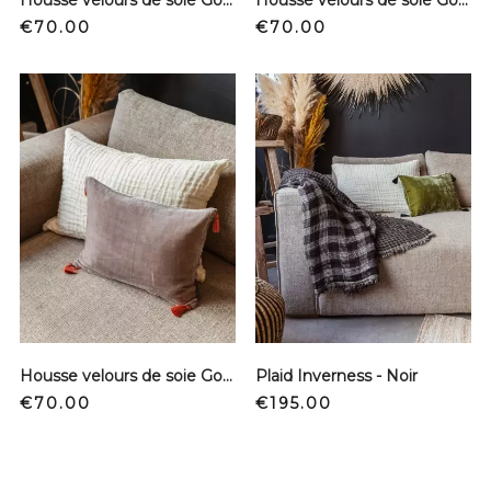
Price
Price
€70.00
€70.00
Housse velours de soie Goa - Moscou
Plaid Inverness - Noir
Price
Price
€70.00
€195.00