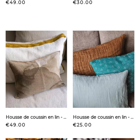
Price
Price
€49.00
€30.00
Housse de coussin en lin - Aquarelle - Owaka
Housse de coussin en lin - Sauge
Price
Price
€49.00
€25.00