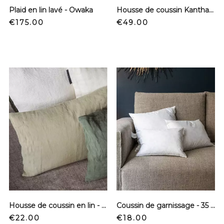
Plaid en lin lavé - Owaka
Housse de coussin Kantha - Noir, parme et vert d'eau
Price
Price
€175.00
€49.00
Housse de coussin en lin - Fenouil
Coussin de garnissage - 35 x 45 cm
Price
Price
€22.00
€18.00