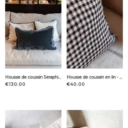
Housse de coussin Seraphine - Zurich
Housse de coussin en lin - Vichy GM
Price
Price
€130.00
€40.00