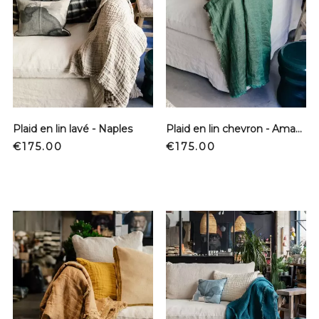
Plaid en lin lavé - Naples
Plaid en lin chevron - Amazonie
Price
Price
€175.00
€175.00