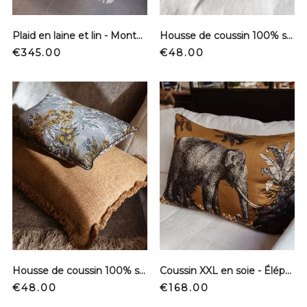
Plaid en laine et lin - Montana
Housse de coussin 100% soie - Tortue
Price
Price
€345.00
€48.00
Housse de coussin 100% soie - Flower Boston
Coussin XXL en soie - Éléphant
Price
Price
€48.00
€168.00