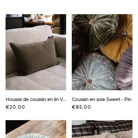
Housse de coussin en lin Viti - Kaki
Coussin en soie Sweet - Pin
Price
Price
€20.00
€85.00