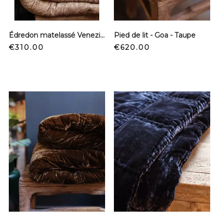
Édredon matelassé Venezia - Etosha
Pied de lit - Goa - Taupe
Price
Price
€310.00
€620.00