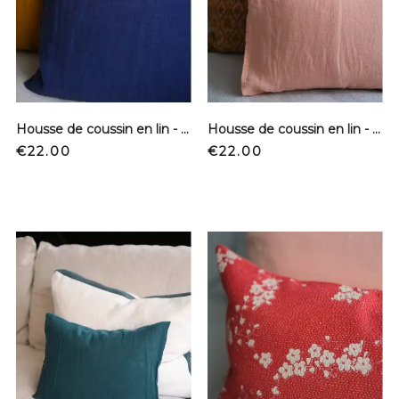
Housse de coussin en lin - Bleu nuit
Housse de coussin en lin - Rose cuivre
Price
Price
€22.00
€22.00