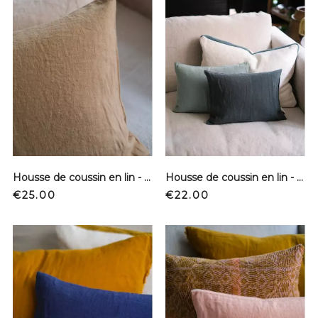
Housse de coussin en lin - Camel
Housse de coussin en lin - Cèdre
Price
Price
€25.00
€22.00