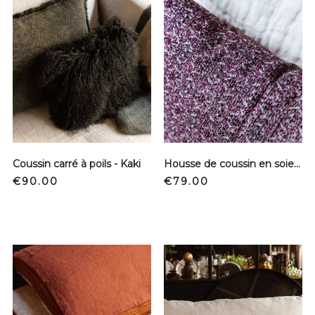
Coussin carré à poils - Kaki
Housse de coussin en soie - Fleurs violettes
Price
Price
€90.00
€79.00