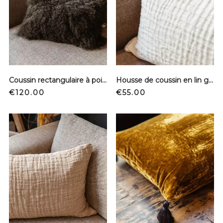
Coussin rectangulaire à poils - Kaki
Housse de coussin en lin gaufré - Écru
Price
Price
€120.00
€55.00