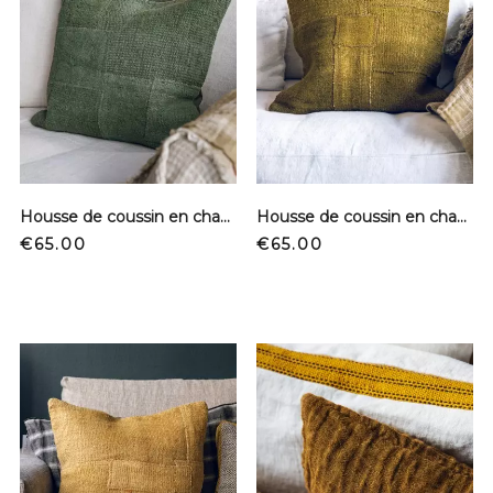
Housse de coussin en chanvre - Vert sapin
Housse de coussin en chanvre - Kaki
Price
Price
€65.00
€65.00