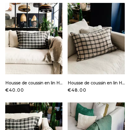
Housse de coussin en lin Highland - Lune
Housse de coussin en lin Highland - Namib
Price
Price
€40.00
€48.00