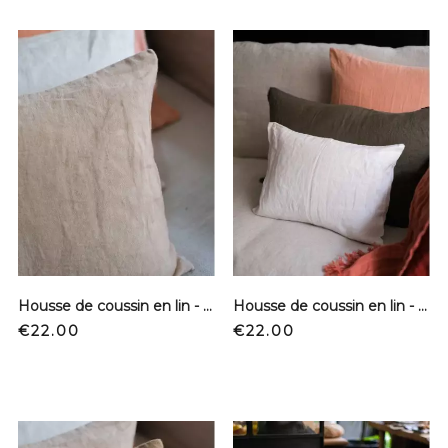
Housse de coussin en lin - Sable
Housse de coussin en lin - Blanc
Price
Price
€22.00
€22.00