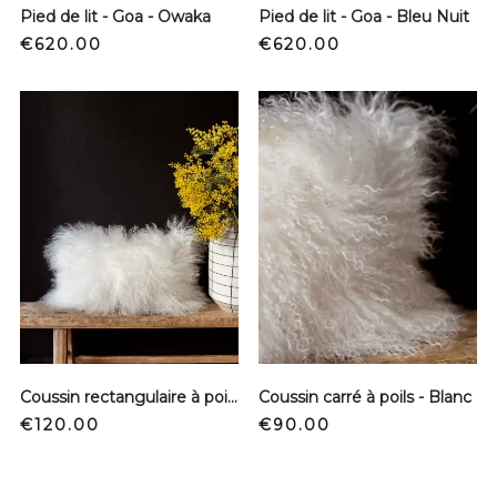
Pied de lit - Goa - Owaka
Pied de lit - Goa - Bleu Nuit
Price
Price
€620.00
€620.00
Coussin rectangulaire à poils - Blanc
Coussin carré à poils - Blanc
Price
Price
€120.00
€90.00