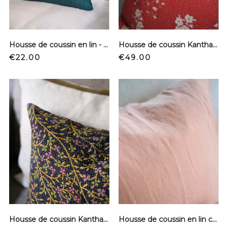
Housse de coussin en lin - Vert Vintage
Housse de coussin Kantha - Rouge et fleurs blanches
Price
Price
€22.00
€49.00
Housse de coussin Kantha - Marine et branches jaunes
Housse de coussin en lin carré - Rose cuivre