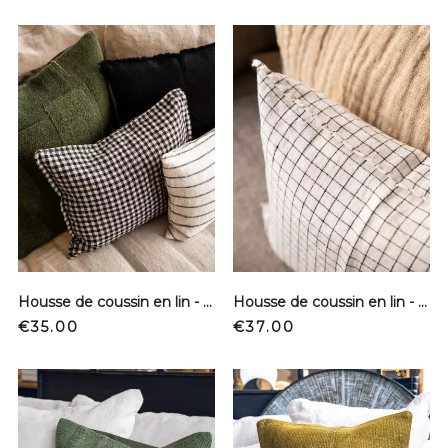
Housse de coussin en lin - Vichy
Housse de coussin en lin - Carreaux N&B
Price
Price
€35.00
€37.00