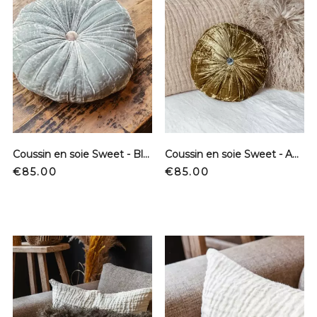
Coussin en soie Sweet - Bleuet
Coussin en soie Sweet - Absinthe
Price
Price
€85.00
€85.00