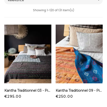

Relevance
Showing 1-120 of 131 item(s)
Kantha Traditionnel 03 - Pièce unique
Kantha Traditionnel 09 - Pièce unique
Price
Price
€295.00
€250.00