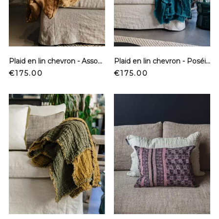
Plaid en lin chevron - Assouan
Plaid en lin chevron - Poséidon
Price
Price
€175.00
€175.00