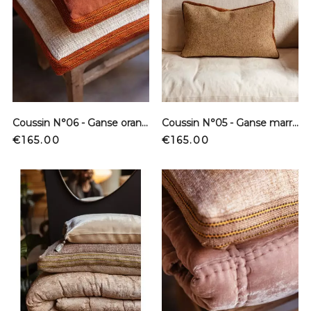
Coussin N°06 - Ganse orange 40x60cm
Coussin N°05 - Ganse marron 40x60cm
Price
Price
€165.00
€165.00