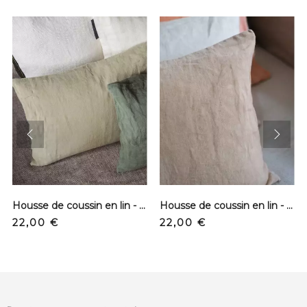
prev
next
Housse de coussin en lin - Fenouil
Housse de coussin en lin - Sable
Prix
Prix
22,00 €
22,00 €