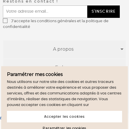
Restons en contact !
S'INSCRIRE
J'accepte les conditions générales et la politique de
confidentialité
A propos
E-shop
Paramétrer mes cookies
Nous utilisons sur notre site des cookies et autres traceurs
Infos utiles
destinés à améliorer votre expérience et vous proposer des
services, offres et des communications adaptés à vos centres
d’intérêts, réaliser des statistiques de navigation. Vous
pouvez accepter ces cookies en cliquant sur
Accepter les cookies
Marchand approuvé par la Société des Avis Garantis,
cliquez ici
pour vérifier
.
En poursuivant votre navigation sur ce site,
Paramétrer les cookies