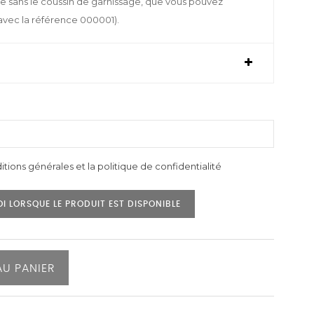
e sans le coussin de garnissage, que vous pouvez
avec la référence 000001).
itions générales et la politique de confidentialité
I LORSQUE LE PRODUIT EST DISPONIBLE
AU PANIER