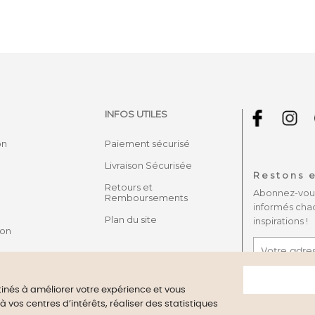
INFOS UTILES
on
Paiement sécurisé
Livraison Sécurisée
Restons e
Retours et
Abonnez-vous 
Remboursements
informés cha
Plan du site
inspirations !
son
J'accepte
confidentiali
stinés à améliorer votre expérience et vous
vos centres d’intérêts, réaliser des statistiques
archand approuvé par la Société des Avis Garantis,
cliquez ici pour vé