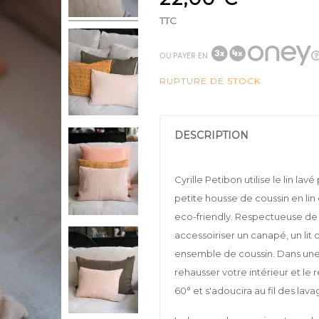
TTC
OU PAYER EN
RUPTURE DE STOCK
DESCRIPTION
Cyrille Petibon utilise le lin lav
petite housse de coussin en lin
eco-friendly. Respectueuse de l
accessoiriser un canapé, un lit 
ensemble de coussin. Dans un
rehausser votre intérieur et le 
60° et s'adoucira au fil des lava