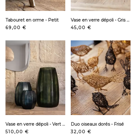
Tabouret en orme - Petit
Vase en verre dépoli - Gris - XS
Prix
Prix
69,00 €
45,00 €
Vase en verre dépoli - Vert - XL
Duo oiseaux dorés - Frisé
Prix
Prix
510,00 €
32,00 €