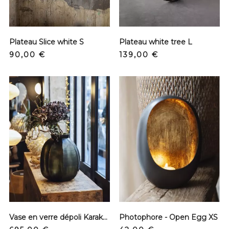
Plateau Slice white S
Plateau white tree L
Prix
Prix
90,00 €
139,00 €
Vase en verre dépoli Karakol - Round XL
Photophore - Open Egg XS