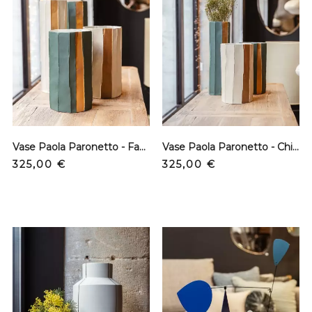
Vase Paola Paronetto - Fango - Bas
Vase Paola Paronetto - Chiara Sabbia - Bas
Prix
Prix
325,00 €
325,00 €