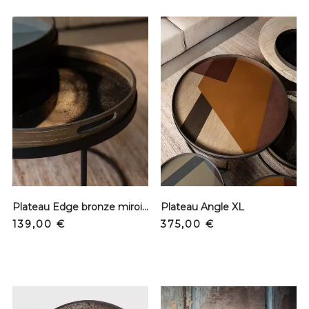
Plateau Edge bronze miroir S
Plateau Angle XL
Prix
Prix
139,00 €
375,00 €