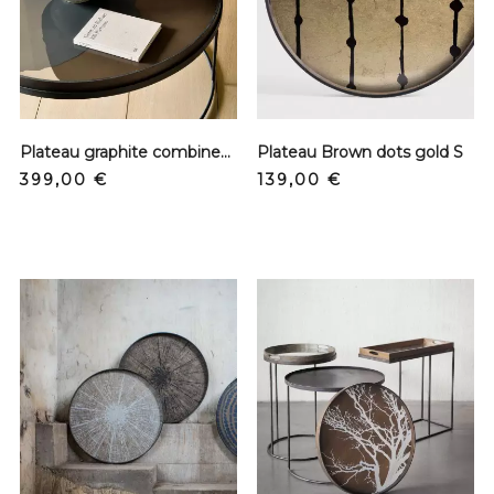
Plateau graphite combined dots XL
Plateau Brown dots gold S
Prix
Prix
399,00 €
139,00 €