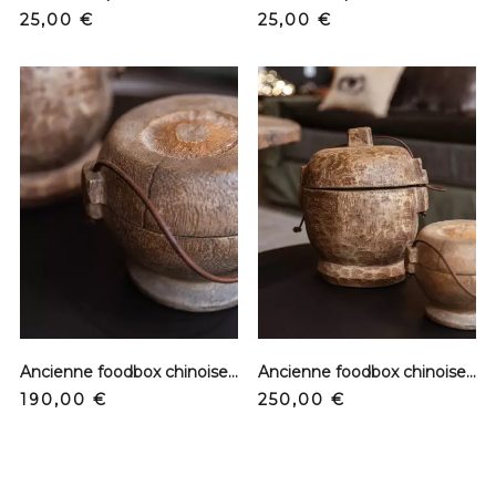
Prix
Prix
25,00 €
25,00 €
Ancienne foodbox chinoise - Petit modèle
Ancienne foodbox chinoise - Grand modèle
Prix
Prix
190,00 €
250,00 €