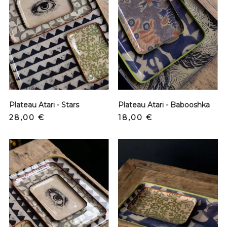
Plateau Atari - Stars
Plateau Atari - Babooshka
Prix
Prix
28,00 €
18,00 €