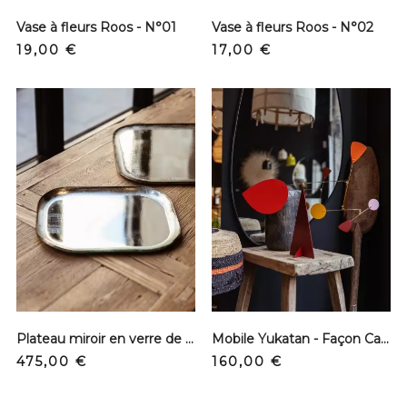
Vase à fleurs Roos - N°01
Vase à fleurs Roos - N°02
Prix
Prix
19,00 €
17,00 €
Plateau miroir en verre de Murano - S
Mobile Yukatan - Façon Calder
Prix
Prix
475,00 €
160,00 €