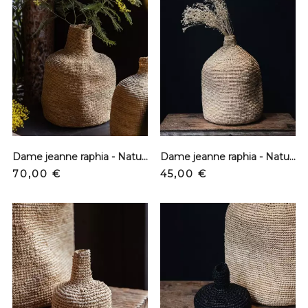
Dame jeanne raphia - Naturel - XL
Dame jeanne raphia - Naturel - L
Prix
Prix
70,00 €
45,00 €