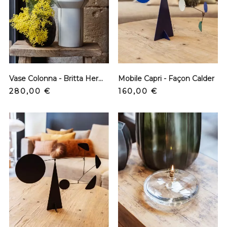
Vase Colonna - Britta Hermann
Mobile Capri - Façon Calder
Prix
Prix
280,00 €
160,00 €