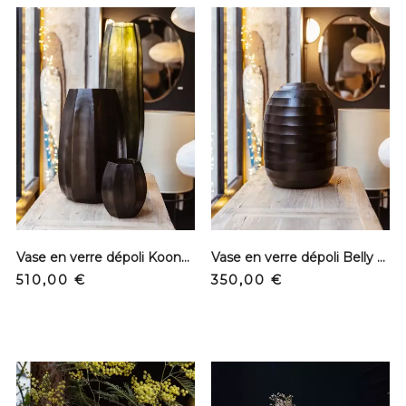
Vase en verre dépoli Koonam - Smoke grey - XL
Vase en verre dépoli Belly Enorm - Dark
Prix
Prix
510,00 €
350,00 €