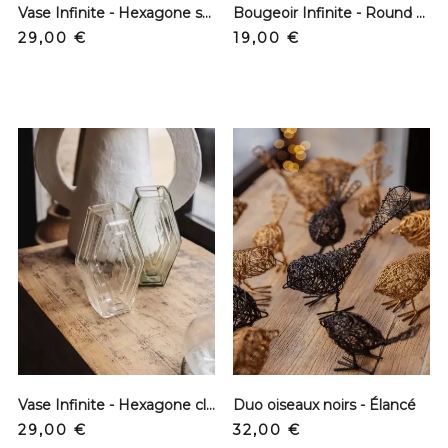
Vase Infinite - Hexagone smokey green
Bougeoir Infinite - Round clear
Prix
Prix
29,00 €
19,00 €
Vase Infinite - Hexagone clear
Duo oiseaux noirs - Élancé
Prix
Prix
29,00 €
32,00 €