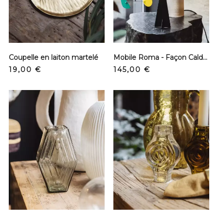
Coupelle en laiton martelé
Mobile Roma - Façon Calder
Prix
Prix
19,00 €
145,00 €