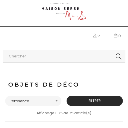
0
Basculer
☰
la
navigation
OBJETS DE DÉCO

FILTRER
Pertinence
Affichage 1-75 de 75 article(s)