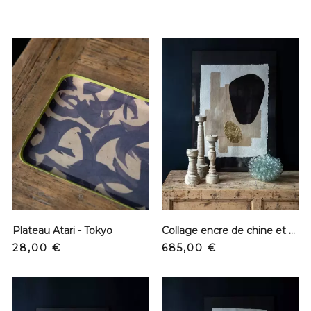
Plateau Atari - Tokyo
Collage encre de chine et papier - Ecru & dorée
Prix
Prix
28,00 €
685,00 €