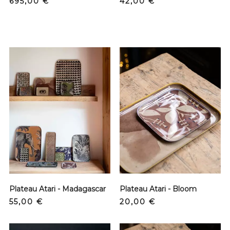
Prix
Prix
695,00 €
42,00 €
Plateau Atari - Madagascar
Plateau Atari - Bloom
Prix
Prix
55,00 €
20,00 €