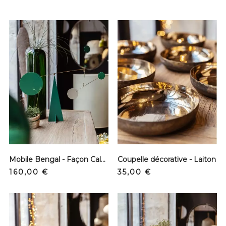
Mobile Bengal - Façon Calder
Coupelle décorative - Laiton
Prix
Prix
160,00 €
35,00 €