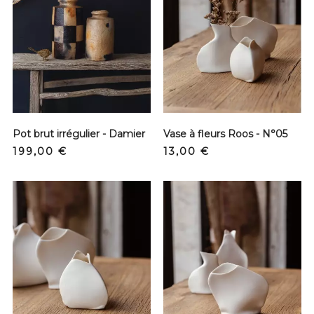
Pot brut irrégulier - Damier
Vase à fleurs Roos - N°05
Prix
Prix
199,00 €
13,00 €