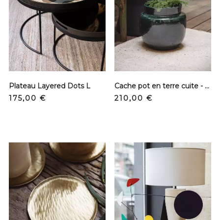
Plateau Layered Dots L
Cache pot en terre cuite - Vert
Prix
Prix
175,00 €
210,00 €