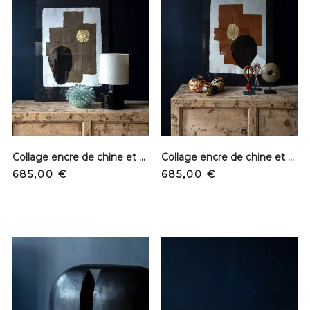
Collage encre de chine et papier - Kaki & Dorée
Collage encre de chine et papier - Terra & Dorée
Prix
Prix
685,00 €
685,00 €