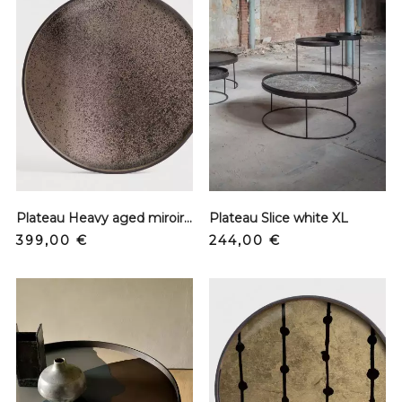
Plateau Heavy aged miroir XL
Plateau Slice white XL
Prix
Prix
399,00 €
244,00 €