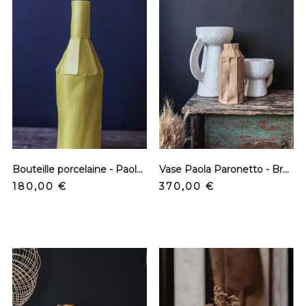
Bouteille porcelaine - Paola Paronetto - Limone
Vase Paola Paronetto - Brun clair - Grand modèle
Prix
Prix
180,00 €
370,00 €