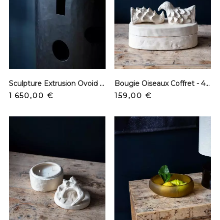
Sculpture Extrusion Ovoid – L
Bougie Oiseaux Coffret - 4 Mèches
Prix
Prix
1 650,00 €
159,00 €