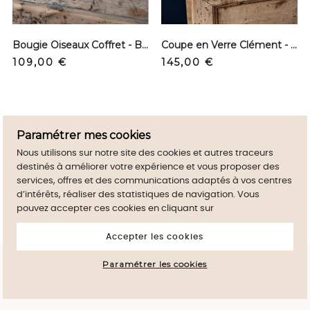
Bougie Oiseaux Coffret - Bas
Coupe en Verre Clément - Gold
Prix
Prix
109,00 €
145,00 €
Paramétrer mes cookies
Nous utilisons sur notre site des cookies et autres traceurs
destinés à améliorer votre expérience et vous proposer des
services, offres et des communications adaptés à vos centres
d’intérêts, réaliser des statistiques de navigation. Vous
pouvez accepter ces cookies en cliquant sur
Accepter les cookies
En poursuivant votre navigation sur ce site,
Paramétrer les cookies
vous devez accepter l’utilisation de Cookies
J'accepte
sur votre appareil.