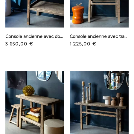
Console ancienne avec doubles plateaux - Orme
Console ancienne avec traverse - Orme
Prix
Prix
3 650,00 €
1 225,00 €