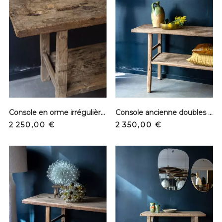
Console en orme irrégulière - Avec plateau
Console ancienne doubles plateaux - Orme brut
Prix
Prix
2 250,00 €
2 350,00 €