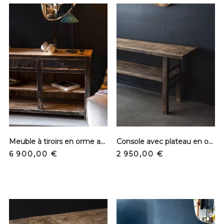
Meuble à tiroirs en orme ancien - Pièce unique
Console avec plateau en orme - Patine noire
Prix
Prix
6 900,00 €
2 950,00 €