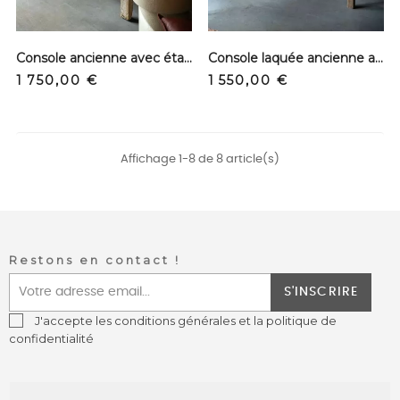
Console ancienne avec étagère - Orme
Console laquée ancienne avec traverse en orme
Prix
Prix
1 750,00 €
1 550,00 €
Affichage 1-8 de 8 article(s)
Restons en contact !
S'INSCRIRE
J'accepte les conditions générales et la politique de
confidentialité