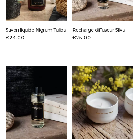
Savon liquide Nigrum Tulipa
Recharge diffuseur Silva
Price
Price
€23.00
€25.00