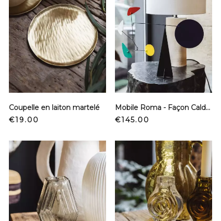
Coupelle en laiton martelé
Mobile Roma - Façon Calder
Price
Price
€19.00
€145.00