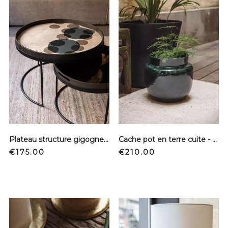
Plateau structure gigogne - Layered Dots
Cache pot en terre cuite - Vert
Price
Price
€175.00
€210.00