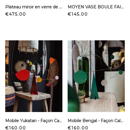
Plateau miroir en verre de Murano - S
MOYEN VASE BOULE FAIT MAIN FRANCE
Price
Price
€475.00
€145.00
Mobile Yukatan - Façon Calder
Mobile Bengal - Façon Calder
Price
Price
€160.00
€160.00