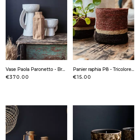
Vase Paola Paronetto - Brun clair - Grand modèle
Panier raphia P8 - Tricolore rose - S
Price
Price
€370.00
€15.00