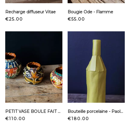
Recharge diffuseur Vitae
Bougie Ode - Flamme
Price
Price
€25.00
€55.00
PETIT VASE BOULE FAIT MAIN FRANCE
Bouteille porcelaine - Paola Paronetto - Limone
Price
Price
€110.00
€180.00