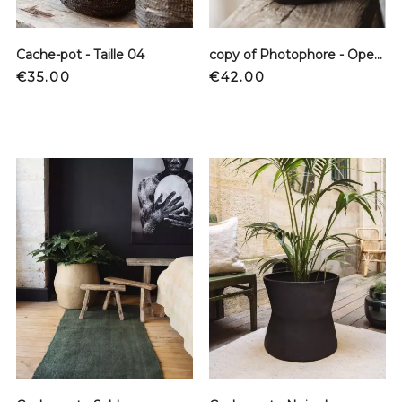
Cache-pot - Taille 04
copy of Photophore - Open Egg S
Price
Price
€35.00
€42.00