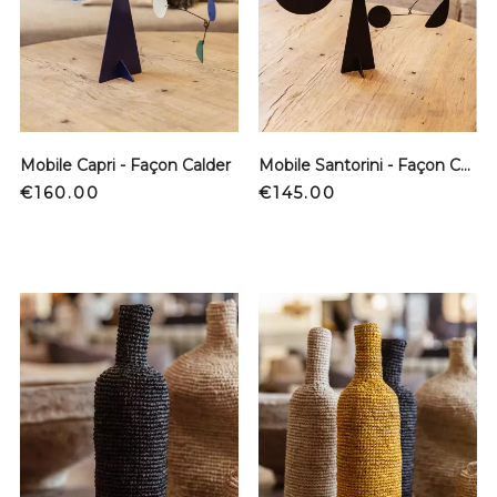
Mobile Capri - Façon Calder
Mobile Santorini - Façon Calder
Price
Price
€160.00
€145.00