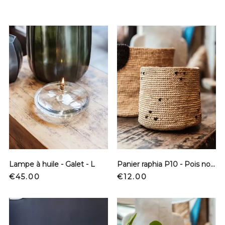
Lampe à huile - Galet - L
Panier raphia P10 - Pois noir - S
Price
Price
€45.00
€12.00