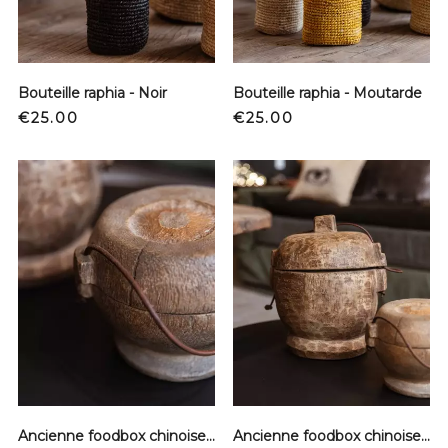
Bouteille raphia - Noir
Bouteille raphia - Moutarde
Price
Price
€25.00
€25.00
Ancienne foodbox chinoise - Petit modèle
Ancienne foodbox chinoise - Grand modèle