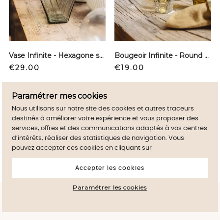
Vase Infinite - Hexagone smokey green
Bougeoir Infinite - Round clear
Price
Price
€29.00
€19.00
Paramétrer mes cookies
Nous utilisons sur notre site des cookies et autres traceurs
destinés à améliorer votre expérience et vous proposer des
services, offres et des communications adaptés à vos centres
d’intérêts, réaliser des statistiques de navigation. Vous
pouvez accepter ces cookies en cliquant sur
Accepter les cookies
Paramétrer les cookies
By continuig to browse this site, you accept
close
the use of Cookies on your device.