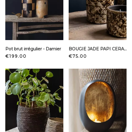
Pot brut irrégulier - Damier
BOUGIE JADE PAPI CERAMIQUE
Price
Price
€199.00
€75.00