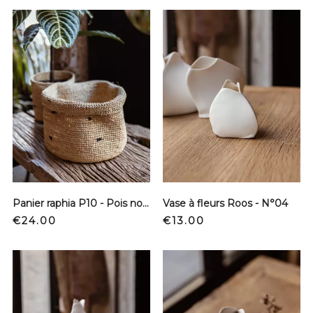
Panier raphia P10 - Pois noir - M
Vase à fleurs Roos - N°04
Price
Price
€24.00
€13.00