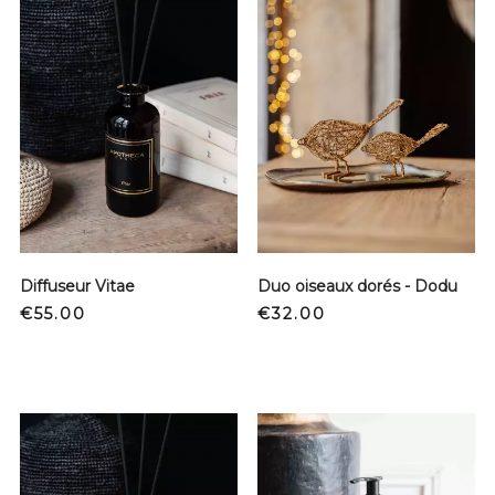
Diffuseur Vitae
Duo oiseaux dorés - Dodu
Price
Price
€55.00
€32.00