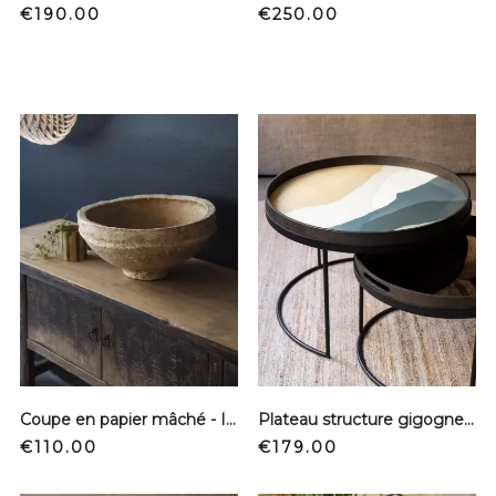
Price
Price
€190.00
€250.00
Coupe en papier mâché - Indienne
Plateau structure gigogne - Wabi sabi
Price
Price
€110.00
€179.00