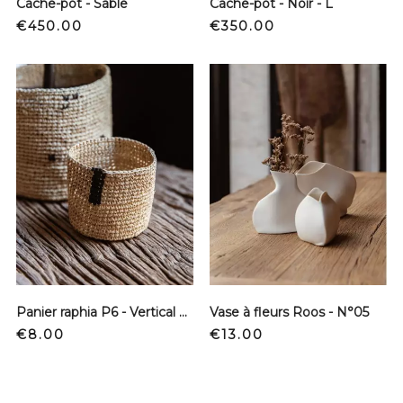
Cache-pot - Sable
Cache-pot - Noir - L
Price
Price
€450.00
€350.00
Panier raphia P6 - Vertical noir - XS
Vase à fleurs Roos - N°05
Price
Price
€8.00
€13.00