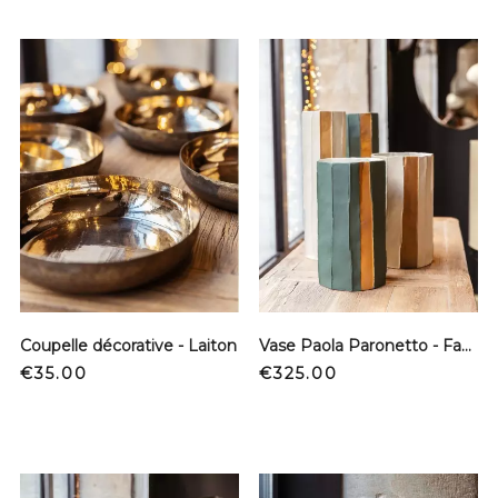
Coupelle décorative - Laiton
Vase Paola Paronetto - Fango - Bas
Price
Price
€35.00
€325.00