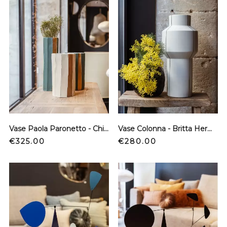
Vase Paola Paronetto - Chiara Sabbia - Bas
Vase Colonna - Britta Hermann
Price
Price
€325.00
€280.00