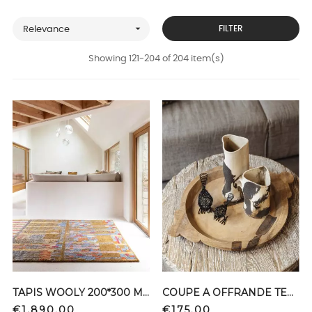

FILTER
Relevance
Showing 121-204 of 204 item(s)
TAPIS WOOLY 200*300 MADAGASCAR GRIS CURR
COUPE A OFFRANDE TECK L NEPAL
Price
Price
€1,890.00
€175.00