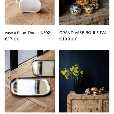
Vase à fleurs Roos - N°02
GRAND VASE BOULE FAIT MAIN FRANCE
Price
Price
€17.00
€190.00