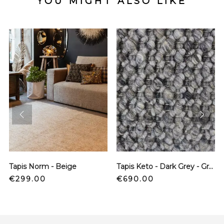
YOU MIGHT ALSO LIKE
prev
next
Tapis Norm - Beige
Tapis Keto - Dark Grey - Grand
Price
Price
€299.00
€690.00