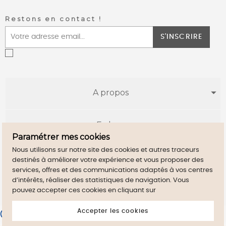
Restons en contact !
S'INSCRIRE
A propos
E-shop
Paramétrer mes cookies
Nous utilisons sur notre site des cookies et autres traceurs
Infos utiles
destinés à améliorer votre expérience et vous proposer des
services, offres et des communications adaptés à vos centres
d’intérêts, réaliser des statistiques de navigation. Vous
pouvez accepter ces cookies en cliquant sur
Accepter les cookies
Merchant approved by Guaranteed Reviews Company,
clic here
to display attestation
.