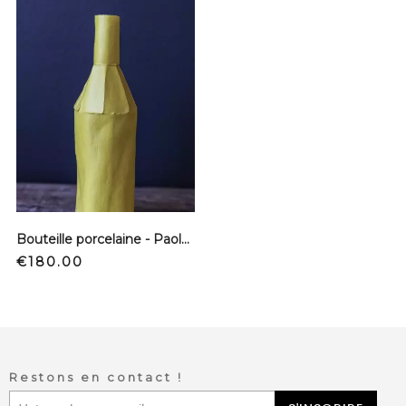
Bouteille porcelaine - Paola Paronetto - Limone
Price
€180.00
Restons en contact !