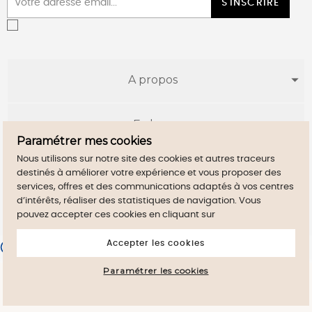
S'INSCRIRE
A propos
E-shop
Paramétrer mes cookies
Nous utilisons sur notre site des cookies et autres traceurs
Infos utiles
destinés à améliorer votre expérience et vous proposer des
services, offres et des communications adaptés à vos centres
d’intérêts, réaliser des statistiques de navigation. Vous
pouvez accepter ces cookies en cliquant sur
Accepter les cookies
Merchant approved by Guaranteed Reviews Company,
clic here
to display attestation
.
Paramétrer les cookies
By continuig to browse this site, you accept
close
the use of Cookies on your device.
Mentions légales
CGV
Maison Sersk
-
- Copyright 2021 ©