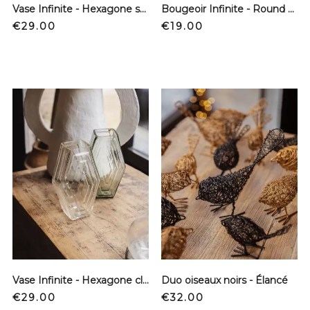
Vase Infinite - Hexagone smokey green
Bougeoir Infinite - Round clear
Price
Price
€29.00
€19.00
Vase Infinite - Hexagone clear
Duo oiseaux noirs - Élancé
Price
Price
€29.00
€32.00