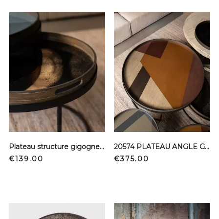
Plateau structure gigogne - Edge bronze miroir
20574 PLATEAU ANGLE GLASS BRONZE XL
Price
Price
€139.00
€375.00