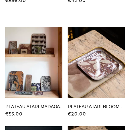
Price
Price
€695.00
€42.00
PLATEAU ATARI MADAGASCAR 30*40
PLATEAU ATARI BLOOM 16*16
Price
Price
€55.00
€20.00