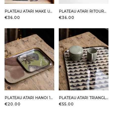
PLATEAU ATARI MAKE UP 11X33
PLATEAU ATARI RITOURNELLE 11X33
Price
Price
€36.00
€36.00
PLATEAU ATARI HANOI 16*16
PLATEAU ATARI TRIANGLE NOIR 30*40
Price
Price
€20.00
€55.00