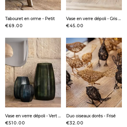
Tabouret en orme - Petit
Vase en verre dépoli - Gris - XS
Price
Price
€69.00
€45.00
Vase en verre dépoli - Vert - XL
Duo oiseaux dorés - Frisé
Price
Price
€510.00
€32.00