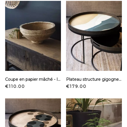
Coupe en papier mâché - Indienne
Plateau structure gigogne - Wabi sabi
Price
Price
€110.00
€179.00