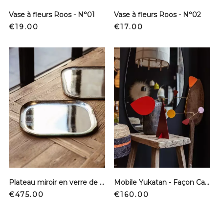
Vase à fleurs Roos - N°01
Vase à fleurs Roos - N°02
Price
Price
€19.00
€17.00
Plateau miroir en verre de Murano - S
Mobile Yukatan - Façon Calder
Price
Price
€475.00
€160.00