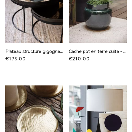
Plateau structure gigogne - Layered Dots
Cache pot en terre cuite - Vert
Price
Price
€175.00
€210.00