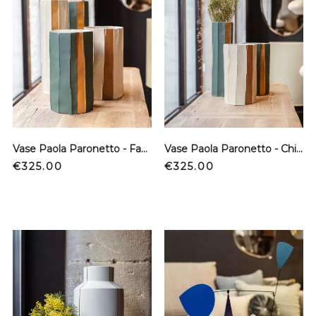
Vase Paola Paronetto - Fango - Bas
Vase Paola Paronetto - Chiara Sabbia - Bas
Price
Price
€325.00
€325.00