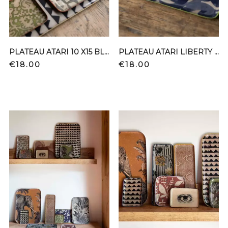
PLATEAU ATARI 10 X15 BLINK
PLATEAU ATARI LIBERTY MENTHE 10*15
Price
Price
€18.00
€18.00