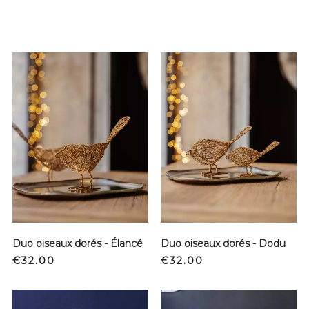
Duo oiseaux dorés - Élancé
Duo oiseaux dorés - Dodu
Price
Price
€32.00
€32.00