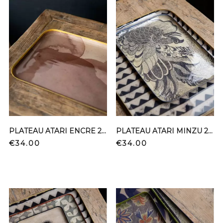
PLATEAU ATARI ENCRE 20*30
PLATEAU ATARI MINZU 20*30
Price
Price
€34.00
€34.00