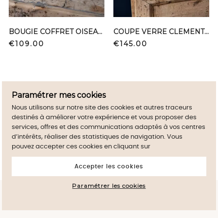
BOUGIE COFFRET OISEAU BAS 4005 004
COUPE VERRE CLEMENTE L 1776 GD GOLD
Price
Price
€109.00
€145.00
Paramétrer mes cookies
Nous utilisons sur notre site des cookies et autres traceurs
destinés à améliorer votre expérience et vous proposer des
services, offres et des communications adaptés à vos centres
d’intérêts, réaliser des statistiques de navigation. Vous
pouvez accepter ces cookies en cliquant sur
Accepter les cookies
Paramétrer les cookies
By continuig to browse this site, you accept
close
the use of Cookies on your device.