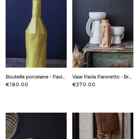
Bouteille porcelaine - Paola Paronetto - Limone
Vase Paola Paronetto - Brun clair - Grand modèle
Price
Price
€180.00
€370.00