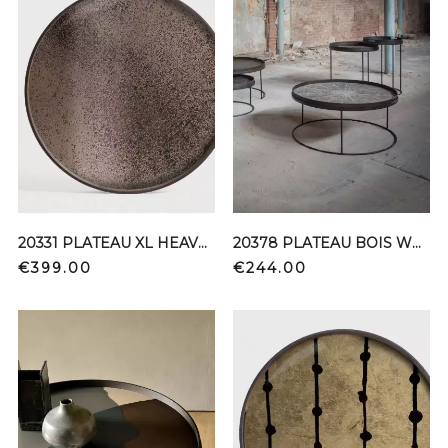
20331 PLATEAU XL HEAVY AGED MIROR TRAY
20378 PLATEAU BOIS WHITE SLICE XL
Price
Price
€399.00
€244.00