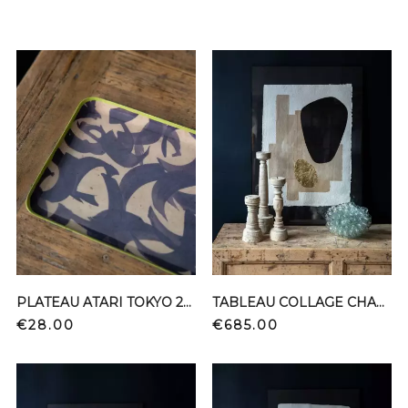
PLATEAU ATARI TOKYO 25*15
TABLEAU COLLAGE CHANVRE PAPIER ENCRE OR
Price
Price
€28.00
€685.00