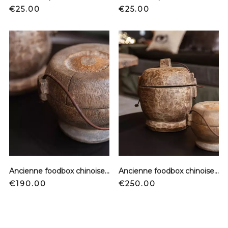
Price
Price
€25.00
€25.00
Ancienne foodbox chinoise - Petit modèle
Ancienne foodbox chinoise - Grand modèle
Price
Price
€190.00
€250.00