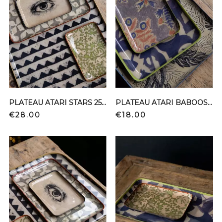
PLATEAU ATARI STARS 25*15
PLATEAU ATARI BABOOSHKA 10*15
Price
Price
€28.00
€18.00