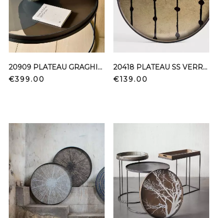
20909 PLATEAU GRAGHITE COMBINED DOTS XL
20418 PLATEAU SS VERRE BROWN DOTS GOLD
Price
Price
€399.00
€139.00