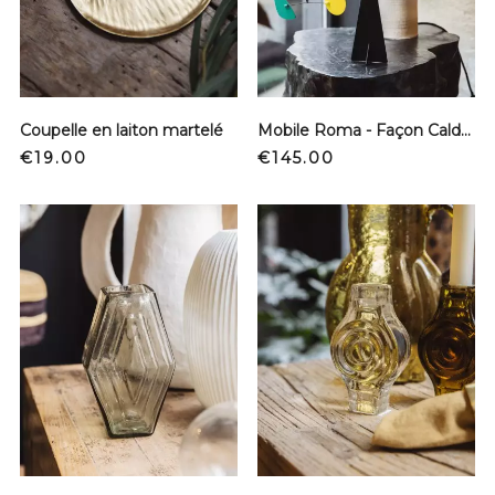
Coupelle en laiton martelé
Mobile Roma - Façon Calder
Price
Price
€19.00
€145.00