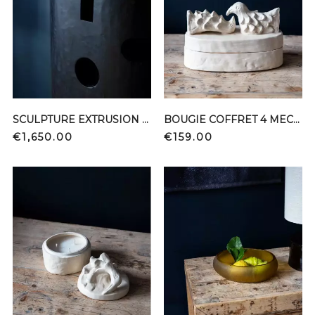
SCULPTURE EXTRUSION OVOIDALE 27177
BOUGIE COFFRET 4 MECHES 4006 004
Price
Price
€1,650.00
€159.00