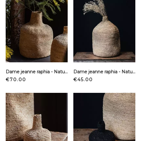
Dame jeanne raphia - Naturel - XL
Dame jeanne raphia - Naturel - L
Price
Price
€70.00
€45.00