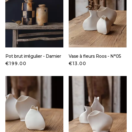
Pot brut irrégulier - Damier
Vase à fleurs Roos - N°05
Price
Price
€199.00
€13.00