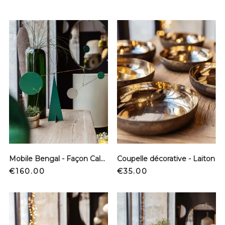
Mobile Bengal - Façon Calder
Coupelle décorative - Laiton
Price
Price
€160.00
€35.00