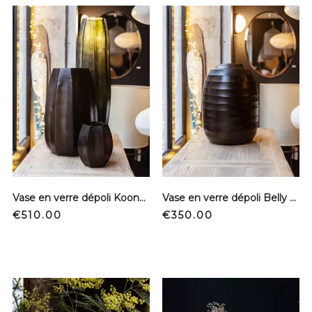
Vase en verre dépoli Koonam - Smoke grey - XL
Vase en verre dépoli Belly Enorm - Dark
Price
Price
€510.00
€350.00