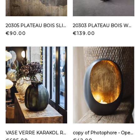
20305 PLATEAU BOIS SLICE WOOD white
20303 PLATEAU BOIS WHITE TREE 61
Price
Price
€90.00
€139.00
VASE VERRE KARAKOL ROUND 1746 LSBS
copy of Photophore - Open Egg S