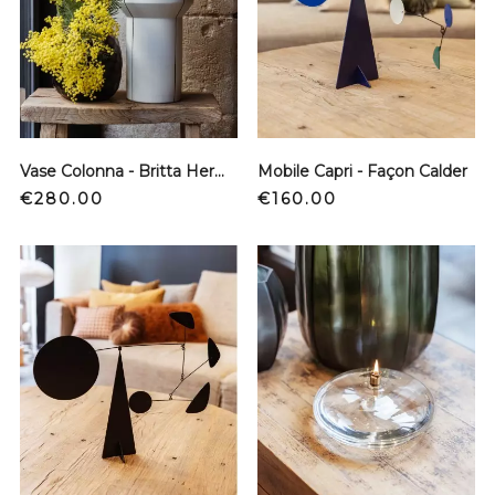
Vase Colonna - Britta Hermann
Mobile Capri - Façon Calder
Price
Price
€280.00
€160.00