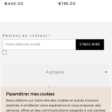
Price
Price
€440.00
€195.00
Restons en contact !
S'INSCRIRE
A propos
E-shop
Paramétrer mes cookies
Nous utilisons sur notre site des cookies et autres traceurs
Infos utiles
destinés à améliorer votre expérience et vous proposer des
services, offres et des communications adaptés à vos centres