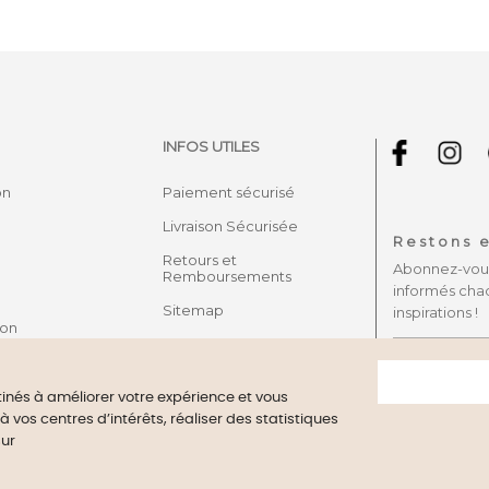
INFOS UTILES
on
Paiement sécurisé
Livraison Sécurisée
Restons e
Retours et
Abonnez-vous 
Remboursements
informés cha
Sitemap
inspirations !
son
stinés à améliorer votre expérience et vous
vos centres d’intérêts, réaliser des statistiques
ant approved by Guaranteed Reviews Company,
clic here to display 
sur