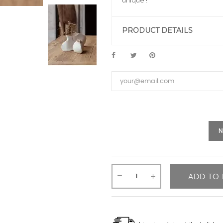
unique !
PRODUCT DETAILS
N
ADD TO 