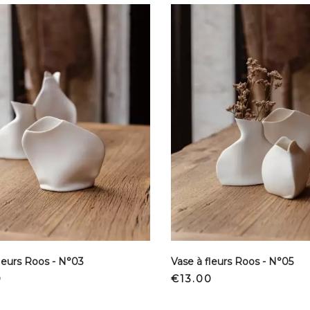
leurs Roos - N°03
Vase à fleurs Roos - N°05
Price
0
€13.00