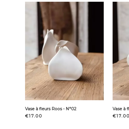
Vase à fleurs Roos - N°02
Vase à f
Price
Price
€17.00
€17.0