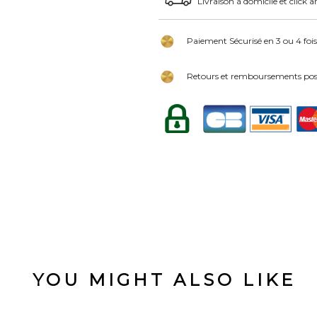
Livraison à domicile et click a
Paiement Sécurisé en 3 ou 4 fois
Retours et remboursements poss
YOU MIGHT ALSO LIKE