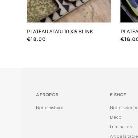
PLATEAU ATARI 10 X15 BLINK
PLATEA
Price
Price
€18.00
€18.0
A PROPOS
E-SHOP
Notre histoire
Notre sélecti
Déco
Luminaires
Art de la table