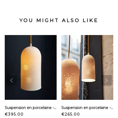
YOU MIGHT ALSO LIKE
prev
next
Suspension en porcelaine - Artifice - Ecru - L
Suspension en porcelaine - Artifice - Ecru - S
Price
Price
€395.00
€265.00