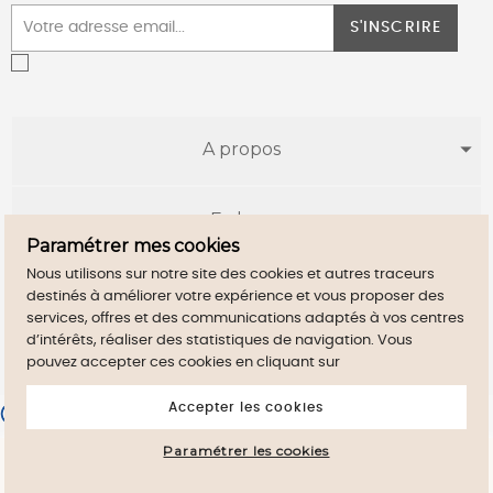
S'INSCRIRE
A propos
E-shop
Paramétrer mes cookies
Nous utilisons sur notre site des cookies et autres traceurs
Infos utiles
destinés à améliorer votre expérience et vous proposer des
services, offres et des communications adaptés à vos centres
d’intérêts, réaliser des statistiques de navigation. Vous
pouvez accepter ces cookies en cliquant sur
Accepter les cookies
Merchant approved by Guaranteed Reviews Company,
clic here
to display attestation
.
Paramétrer les cookies
By continuig to browse this site, you accept
close
the use of Cookies on your device.