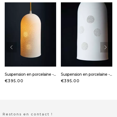
prev
next
Suspension en porcelaine - Artifice - Ecru - L
Suspension en porcelaine - Bulles - Ecru - L
Price
Price
€395.00
€395.00
Restons en contact !