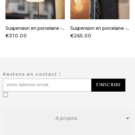
prev
next
Suspension en porcelaine - Full perforée - Ecru - S
Suspension en porcelaine - Artifice - Ecru - S
Price
Price
€310.00
€265.00
Restons en contact !
S'INSCRIRE
A propos