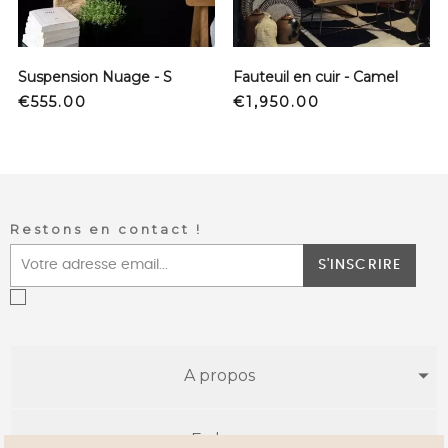
prev
next
Suspension Nuage - S
Fauteuil en cuir - Camel
Price
Price
€555.00
€1,950.00
Restons en contact !
S'INSCRIRE
A propos
E-shop