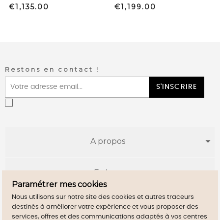
Price
Price
€1,135.00
€1,199.00
Restons en contact !
S'INSCRIRE
A propos
E-shop
Paramétrer mes cookies
Nous utilisons sur notre site des cookies et autres traceurs
Infos utiles
destinés à améliorer votre expérience et vous proposer des
services, offres et des communications adaptés à vos centres