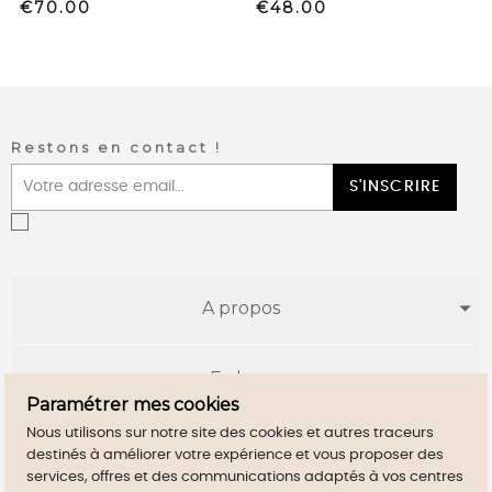
Price
Price
€70.00
€48.00
Restons en contact !
S'INSCRIRE
A propos
E-shop
Paramétrer mes cookies
Nous utilisons sur notre site des cookies et autres traceurs
Infos utiles
destinés à améliorer votre expérience et vous proposer des
services, offres et des communications adaptés à vos centres