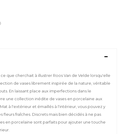
 ce que cherchait à illustrer Roos Van de Velde lorsqu'elle
ection de vases librement inspirée de la nature, véritable
buts. En laissant place aux imperfections dans le
ivre une collection inédite de vases en porcelaine aux
Mat à l'extérieur et émaillés à l'intérieur, vous pouvez y
es fleurs fraîches. Discrets mais bien décidés à ne pas
ses en porcelaine sont parfaits pour ajouter une touche
rieur.