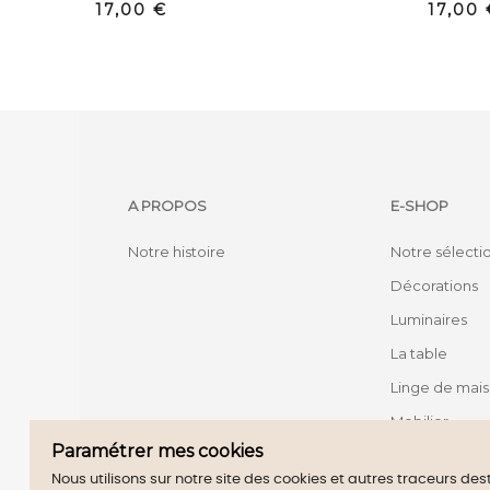
Prix
Prix
17,00 €
17,00 
A PROPOS
E-SHOP
Notre histoire
Notre sélecti
Décorations
Luminaires
La table
Linge de mai
Mobilier
Paramétrer mes cookies
Nous utilisons sur notre site des cookies et autres traceurs de