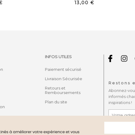
Prix
€
13,00 €
INFOS UTILES
on
Paiement sécurisé
Livraison Sécurisée
Restons e
Retours et
Abonnez-vous 
Remboursements
informés cha
Plan du site
inspirations !
son
J'accepte
confidentiali
stinés à améliorer votre expérience et vous