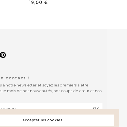
Prix
19,00 €
n contact !
à notre newsletter et soyez les premiers à être
que mois de nos nouveautés, nos coups de cœur et nos
OK
 les conditions générales et la politique de
Accepter les cookies
té