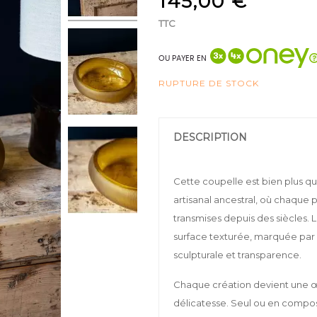
145,00 €
TTC
OU PAYER EN
RUPTURE DE STOCK
DESCRIPTION
Cette coupelle est bien plus qu'
artisanal ancestral, où chaque 
transmises depuis des siècles. Le
surface texturée, marquée par l
sculpturale et transparence.
Chaque création devient une œu
délicatesse. Seul ou en composi