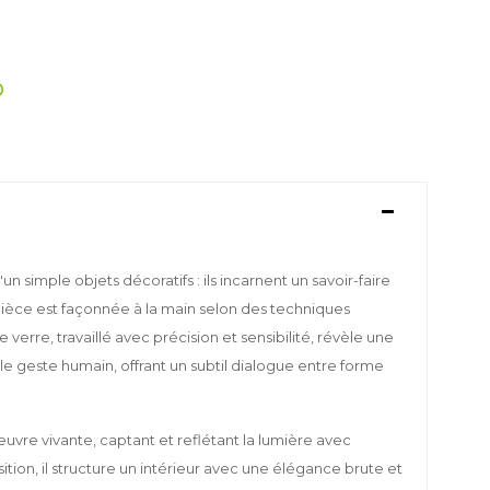
un simple objets décoratifs : ils incarnent un savoir-faire
pièce est façonnée à la main selon des techniques
 verre, travaillé avec précision et sensibilité, révèle une
e geste humain, offrant un subtil dialogue entre forme
vre vivante, captant et reflétant la lumière avec
tion, il structure un intérieur avec une élégance brute et