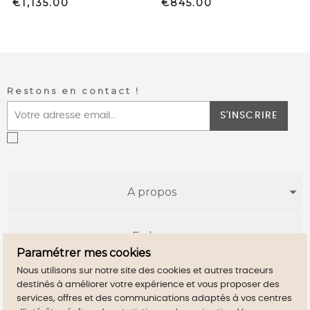
Price
Price
€1,135.00
€845.00
Restons en contact !
S'INSCRIRE
A propos
E-shop
Paramétrer mes cookies
Nous utilisons sur notre site des cookies et autres traceurs
Infos utiles
destinés à améliorer votre expérience et vous proposer des
services, offres et des communications adaptés à vos centres