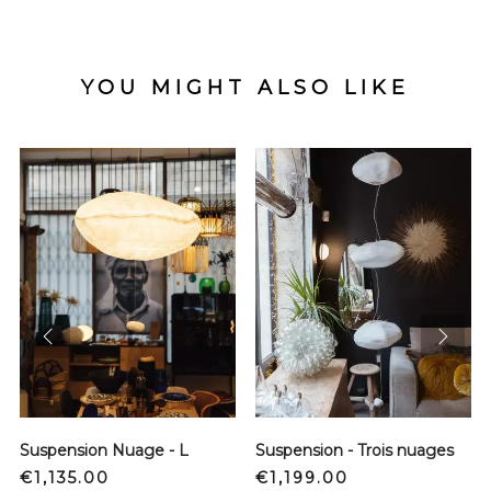
YOU MIGHT ALSO LIKE
prev
next
Suspension Nuage - L
Suspension - Trois nuages
Price
Price
€1,135.00
€1,199.00