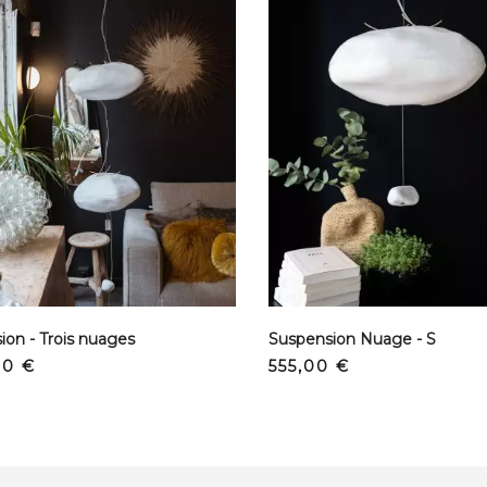
ion - Trois nuages
Suspension Nuage - S
Prix
00 €
555,00 €