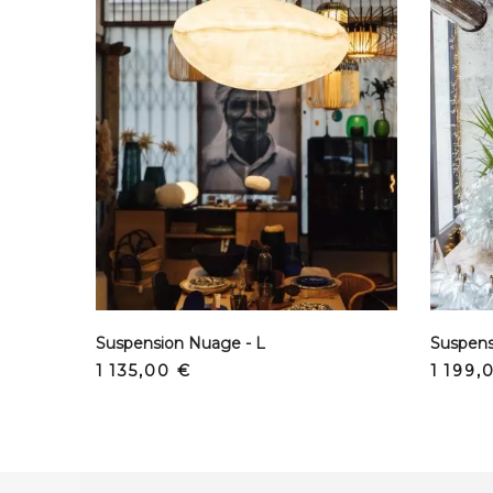
Suspension Nuage - L
Suspens
Prix
Prix
1 135,00 €
1 199,