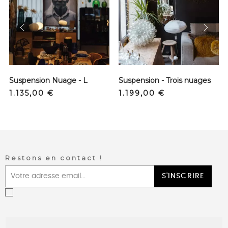
prev
next
Suspension Nuage - L
Suspension - Trois nuages
Precio
Precio
1.135,00 €
1.199,00 €
Restons en contact !
S'INSCRIRE