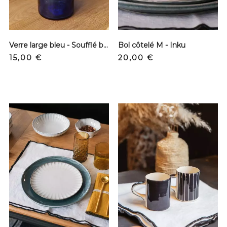
Verre large bleu - Soufflé bouche
Bol côtelé M - Inku
Precio
Precio
15,00 €
20,00 €