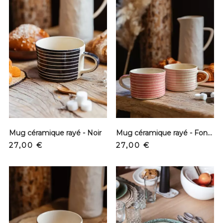
Mug céramique rayé - Noir
Mug céramique rayé - Fond rose
Precio
Precio
27,00 €
27,00 €