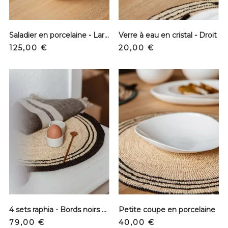
Saladier en porcelaine - Large sérigraphié
Verre à eau en cristal - Droit
Precio
Precio
125,00 €
20,00 €
4 sets raphia - Bords noirs épais
Petite coupe en porcelaine
Precio
Precio
79,00 €
40,00 €