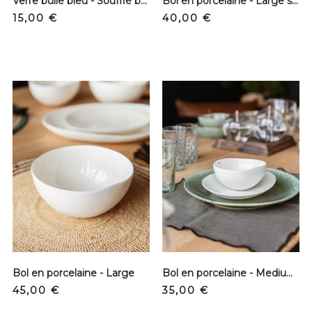
Verre bulle bleu - Soufflé bouche
Bol en porcelaine - Large sérigraphié
Precio
Precio
15,00 €
40,00 €
Bol en porcelaine - Large
Bol en porcelaine - Medium sérigraphié
Precio
Precio
45,00 €
35,00 €