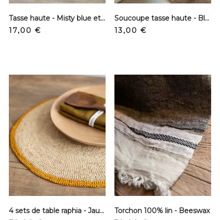
Tasse haute - Misty blue et rouille
Soucoupe tasse haute - Bleu
Precio
Precio
17,00 €
13,00 €
4 sets de table raphia - Jaune
Torchon 100% lin - Beeswax