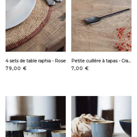
4 sets de table raphia - Rose
Petite cuillère à tapas - Crantée
Precio
Precio
79,00 €
7,00 €