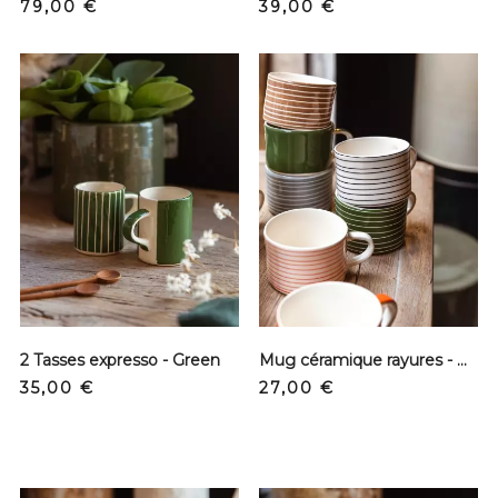
Precio
Precio
79,00 €
39,00 €
2 Tasses expresso - Green
Mug céramique rayures - Marine
Precio
Precio
35,00 €
27,00 €