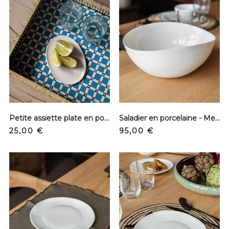
Petite assiette plate en porcelaine
Saladier en porcelaine - Medium
Precio
Precio
25,00 €
95,00 €