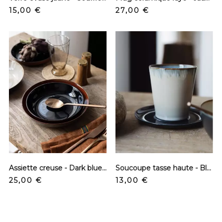
Precio
Precio
15,00 €
27,00 €
Assiette creuse - Dark blue et rouille - S
Soucoupe tasse haute - Blue dark
Precio
Precio
25,00 €
13,00 €