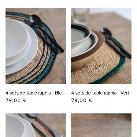
4 sets de table raphia - Bleu et noir
4 sets de table raphia - Vert
Precio
Precio
79,00 €
79,00 €