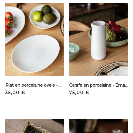
Plat en porcelaine ovale - Small
Carafe en porcelaine - Émaillée et mat
Precio
Precio
35,00 €
75,00 €