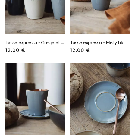
Tasse expresso - Grege et misty blue
Tasse expresso - Misty blue et grege
Precio
Precio
12,00 €
12,00 €