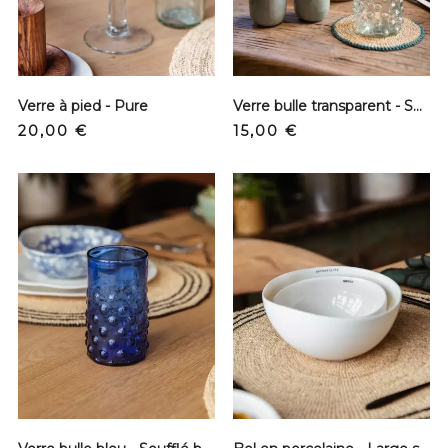
Verre à pied - Pure
Verre bulle transparent - Soufflé bouche
Precio
Precio
20,00 €
15,00 €