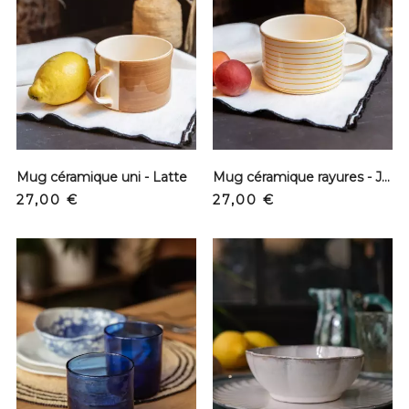
Mug céramique uni - Latte
Mug céramique rayures - Jaune
Precio
Precio
27,00 €
27,00 €