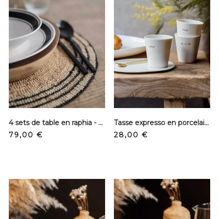
4 sets de table en raphia - Naturel et noir
Tasse expresso en porcelaine - Sérigraphie or
Precio
Precio
79,00 €
28,00 €