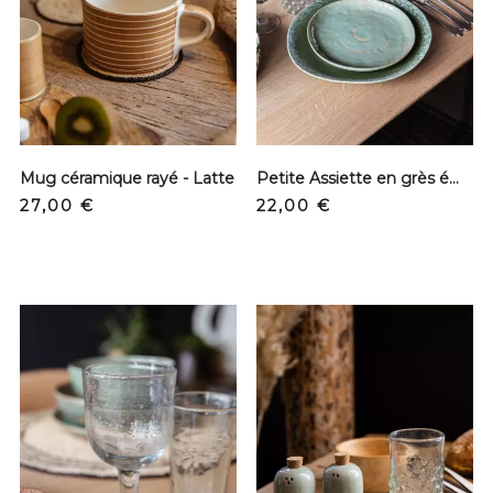
Mug céramique rayé - Latte
Petite Assiette en grès émaillé - Vert de Mer
Precio
Precio
27,00 €
22,00 €