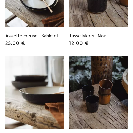
Assiette creuse - Sable et dark blue - S
Tasse Merci - Noir
Precio
Precio
25,00 €
12,00 €