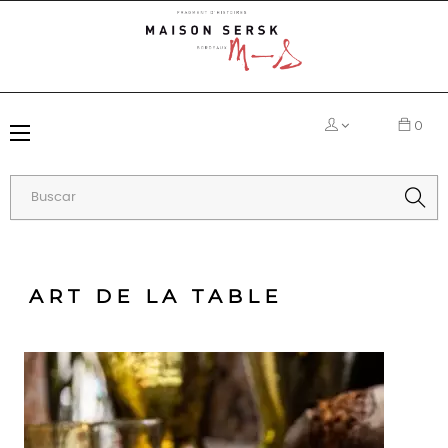
0
Navegación
☰
de
palanca
ART DE LA TABLE