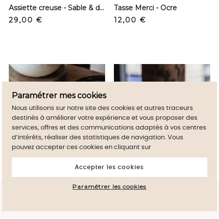
Assiette creuse - Sable & dark blue - M
Tasse Merci - Ocre
Precio
Precio
29,00 €
12,00 €
Paramétrer mes cookies
Nous utilisons sur notre site des cookies et autres traceurs
destinés à améliorer votre expérience et vous proposer des
services, offres et des communications adaptés à vos centres
d’intérêts, réaliser des statistiques de navigation. Vous
pouvez accepter ces cookies en cliquant sur
Accepter les cookies
Paramétrer les cookies
Al continuar navegando por este sitio, usted
Serviette de table 100% lin - Inyo
Tasse Merci - Blanc
aceptar
acepta el uso de Cookies en su dispositivo.
Precio
Precio
30,00 €
12,00 €