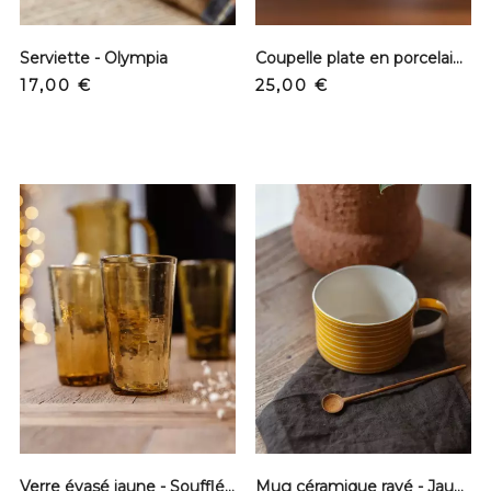
Serviette - Olympia
Coupelle plate en porcelaine
Precio
Precio
17,00 €
25,00 €
Verre évasé jaune - Soufflé bouche
Mug céramique rayé - Jaune