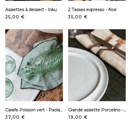
Assiettes à dessert - Inku
2 Tasses expresso - Noir
Precio
Precio
25,00 €
35,00 €
Carafe Poisson vert - Paola Navone
Grande assiette Porcelino - Blanc
Precio
Precio
37,00 €
19,00 €