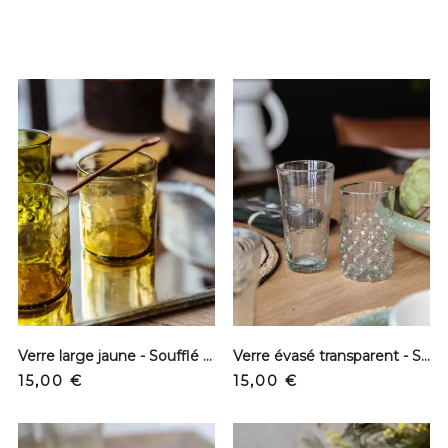
Verre large jaune - Soufflé à la bouche
Verre évasé transparent - Soufflé bouche
Precio
Precio
15,00 €
15,00 €