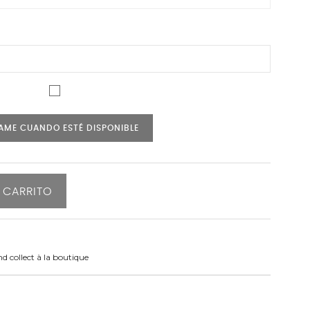
AME CUANDO ESTÉ DISPONIBLE
 CARRITO
nd collect à la boutique