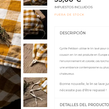
IMPUESTOS INCLUIDOS
FUERA DE STOCK
DESCRIPCIÓN
Cyrille Petibon utilise le lin lavé pour 
coussin en lin est produite en Europe 
l'environnement et colorée, ces torcho
une ambiance contemporaine ou plus bo
chaleureux.
Bonne nouvelle, le lin se lave jus
nécessite pas d'être repassé !
DETALLES DEL PRODUCTO