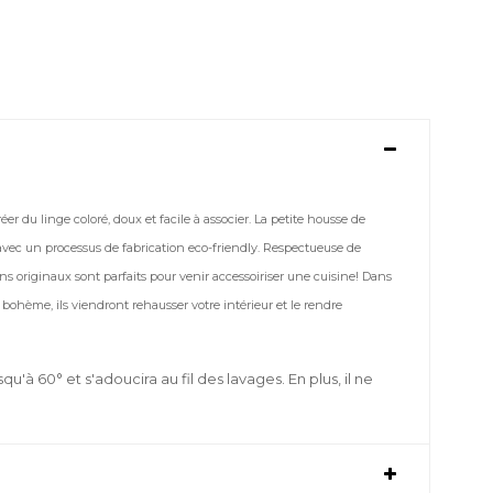
créer du linge coloré, doux et facile à associer. La petite housse de
avec un processus de fabrication eco-friendly. Respectueuse de
ns originaux sont parfaits pour venir accessoiriser une cuisine! Dans
hème, ils viendront rehausser votre intérieur et le rendre
qu'à 60° et s'adoucira au fil des lavages. En plus, il ne