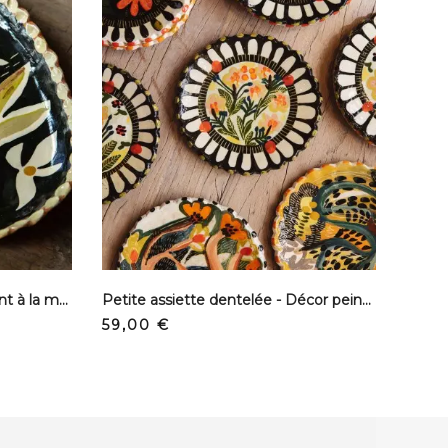
Plat oval dentelé - Décor peint à la main
Petite assiette dentelée - Décor peint à la main
Precio
59,00 €