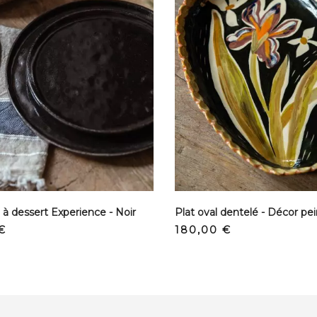
 à dessert Experience - Noir
o
Precio
€
180,00 €