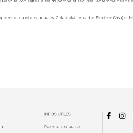
e Banque Populaire Caisse d'Epargne et sécurise l'ensemble des paie
péennes ou internationales. Cela inclut les cartes Electron (Visa) et 
INFOS UTILES
on
Paiement sécurisé