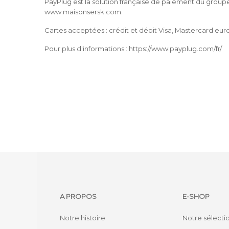
PayPlug est la solution française de paiement du group
www.maisonsersk.com.
Cartes acceptées : crédit et débit Visa, Mastercard euro
Pour plus d'informations : https://www.payplug.com/fr/
A PROPOS
E-SHOP
Notre histoire
Notre sélecti