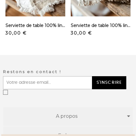
prev
next
Serviette de table 100% lin - Bastion
Serviette de table 100% lin - Bruges
Precio
Precio
30,00 €
30,00 €
Restons en contact !
S'INSCRIRE
A propos
E-shop