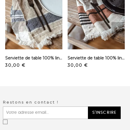
prev
next
Serviette de table 100% lin - Bastion
Serviette de table 100% lin - Inyo
Precio
Precio
30,00 €
30,00 €
Restons en contact !
S'INSCRIRE