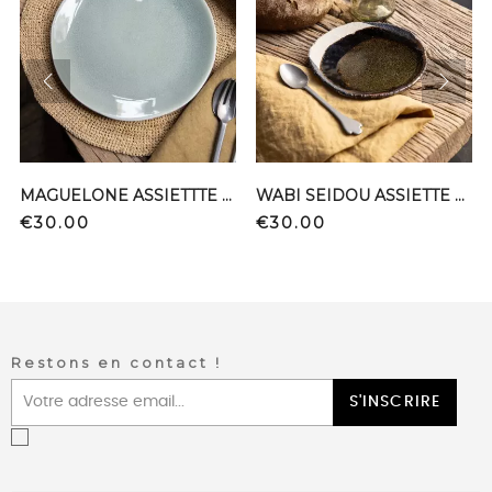
prev
next
MAGUELONE ASSIETTTE L CACHEMIRE
WABI SEIDOU ASSIETTE PAIN
Price
Price
€30.00
€30.00
Restons en contact !
S'INSCRIRE