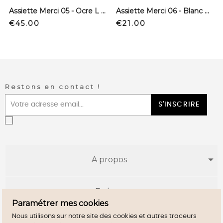
Assiette Merci 05 - Ocre L Extra profonde
Assiette Merci 06 - Blanc M Extra profonde
Price
Price
€45.00
€21.00
Restons en contact !
S'INSCRIRE
A propos
E-shop
Paramétrer mes cookies
Nous utilisons sur notre site des cookies et autres traceurs