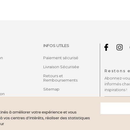
INFOS UTILES
on
Paiement sécurisé
Livraison Sécurisée
Restons e
Retours et
Abonnez-vous 
Remboursements
informés cha
Sitemap
inspirations !
son
stinés à améliorer votre expérience et vous
vos centres d’intérêts, réaliser des statistiques
ant approved by Guaranteed Reviews Company,
clic here to display 
sur