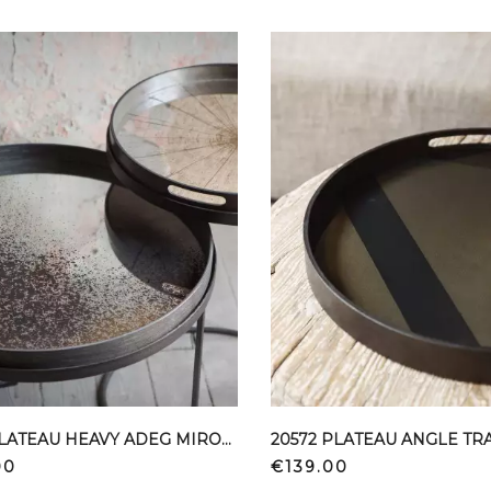
20315 PLATEAU HEAVY ADEG MIROR D61
20572 PLATEAU ANGLE TR
Price
00
€139.00