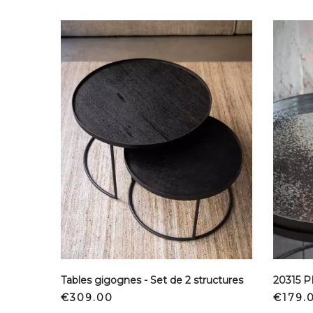
Tables gigognes - Set de 2 structures
Price
Price
€309.00
€179.