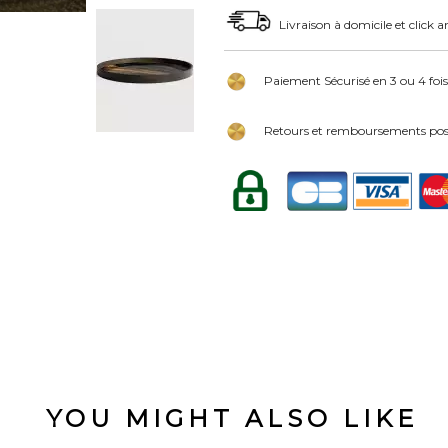
Livraison à domicile et click a
Paiement Sécurisé en 3 ou 4 fois
Retours et remboursements poss
YOU MIGHT ALSO LIKE