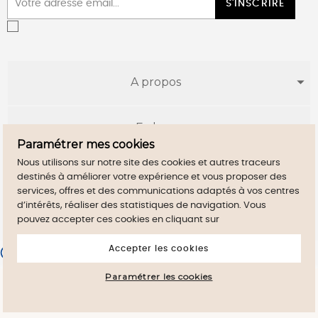
S'INSCRIRE
A propos
E-shop
Paramétrer mes cookies
Nous utilisons sur notre site des cookies et autres traceurs
Infos utiles
destinés à améliorer votre expérience et vous proposer des
services, offres et des communications adaptés à vos centres
d’intérêts, réaliser des statistiques de navigation. Vous
pouvez accepter ces cookies en cliquant sur
Accepter les cookies
Merchant approved by Guaranteed Reviews Company,
clic here
to display attestation
.
Paramétrer les cookies
By continuig to browse this site, you accept
close
the use of Cookies on your device.
Mentions légales
CGV
Maison Sersk
-
- Copyright 2021 ©