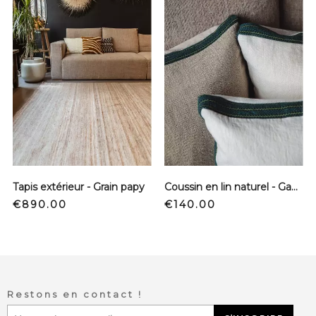
Tapis extérieur - Grain papy
Coussin en lin naturel - Ganse emeraude - Carré
Price
Price
€890.00
€140.00
Restons en contact !