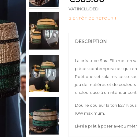
VAT INCLUDED
BIENTÔT DE RETOUR !
DESCRIPTION
La créatrice Sara Efia met en va
pièces contemporaines qui ren
Poétiques et solaires, ces sus
jeu de matières et de couleurs 
chaleureuse à un intérieur co
Douille couleur laiton E27. N
10W maximum.
Livrée prêt à poser avec 2 mètr