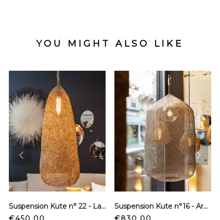
YOU MIGHT ALSO LIKE
prev
next
Suspension Kute n° 22 - Laiton
Suspension Kute n°16 - Argenté
Price
Price
€450.00
€830.00