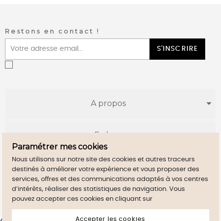
Restons en contact !
S'INSCRIRE
A propos
E-shop
Paramétrer mes cookies
Nous utilisons sur notre site des cookies et autres traceurs
Infos utiles
destinés à améliorer votre expérience et vous proposer des
services, offres et des communications adaptés à vos centres
d’intérêts, réaliser des statistiques de navigation. Vous
pouvez accepter ces cookies en cliquant sur
Accepter les cookies
Merchant approved by Guaranteed Reviews Company,
clic here