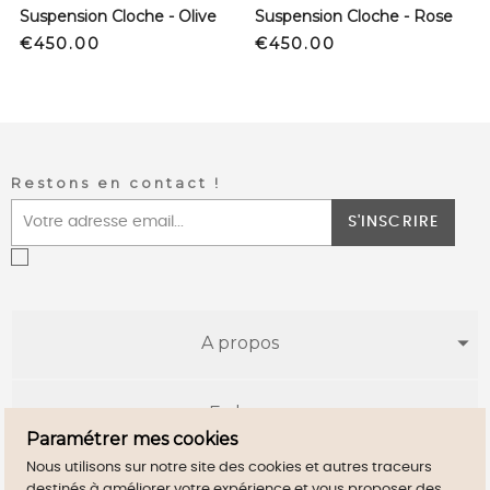
Suspension Cloche - Olive
Suspension Cloche - Rose
Price
Price
€450.00
€450.00
Restons en contact !
S'INSCRIRE
A propos
E-shop
Paramétrer mes cookies
Nous utilisons sur notre site des cookies et autres traceurs
Infos utiles
destinés à améliorer votre expérience et vous proposer des