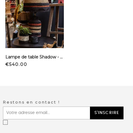
Lampe de table Shadow - Ginger
Price
€540.00
Restons en contact !
S'INSCRIRE