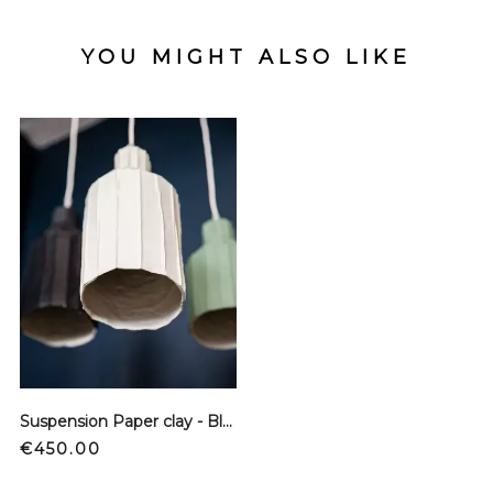
YOU MIGHT ALSO LIKE
Suspension Paper clay - Blanc - L
Price
€450.00