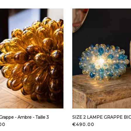
rappe - Ambre - Taille 3
Price
00
€490.00