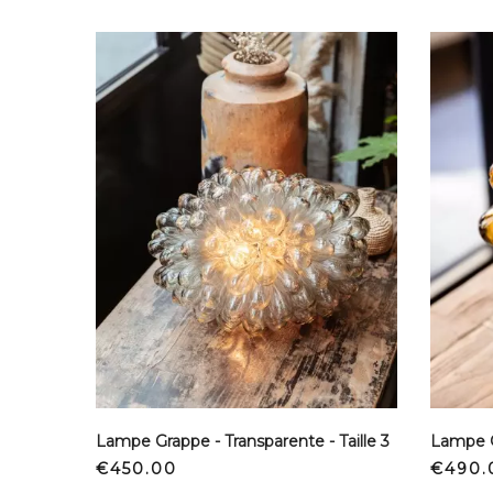
Lampe Grappe - Transparente - Taille 3
Lampe G
Price
Price
€450.00
€490.