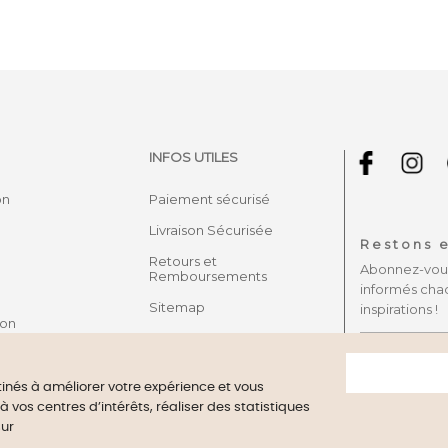
INFOS UTILES
on
Paiement sécurisé
Livraison Sécurisée
Restons e
Retours et
Abonnez-vous 
Remboursements
informés cha
Sitemap
inspirations !
son
stinés à améliorer votre expérience et vous
vos centres d’intérêts, réaliser des statistiques
ant approved by Guaranteed Reviews Company,
clic here to display 
sur