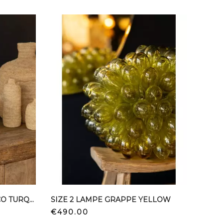
SIZE 2 LAMPE GRAPPE BICO TURQUOISE WHITE
SIZE 2 LAMPE GRAPPE YELLOW
Price
€490.00