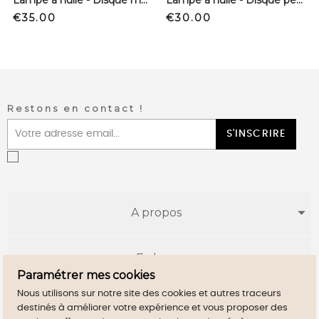
Lampe à huile - Disque moyen modèle
Lampe à huile - Disque petit modèle
Price
Price
€35.00
€30.00
Restons en contact !
S'INSCRIRE
A propos
E-shop
Paramétrer mes cookies
Nous utilisons sur notre site des cookies et autres traceurs
Infos utiles
destinés à améliorer votre expérience et vous proposer des