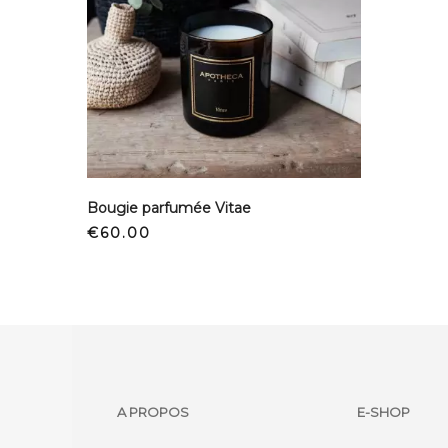
Bougie parfumée Vitae
Price
€60.00
A PROPOS
E-SHOP