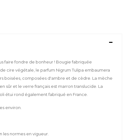
s faire fondre de bonheur ! Bougie fabriquée
r de cire végétale, le parfum Nigrum Tulipa embaumera
eurs boisées, composées d'ambre et de cèdre. La mèche
n sûr et le verre français est marron translucide. La
oli étui rond également fabriqué en France.
es environ.
n les normes en vigueur.