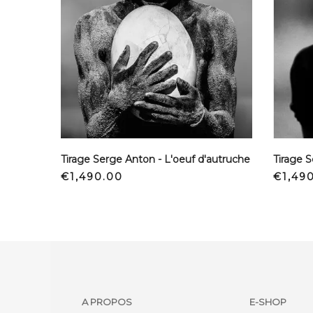
Tirage Serge Anton - L'oeuf d'autruche
Price
Price
€1,490.00
€1,49
A PROPOS
E-SHOP