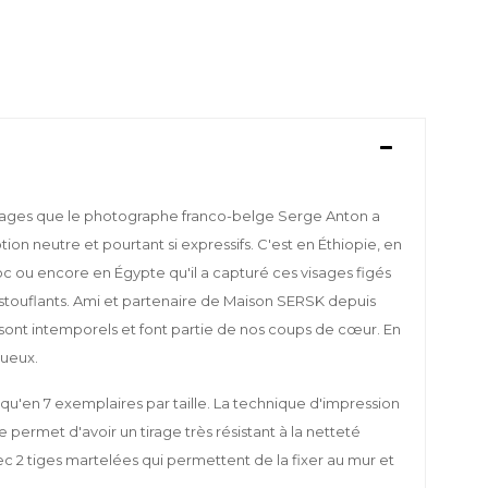
yages que le photographe franco-belge Serge Anton a
ion neutre et pourtant si expressifs. C'est en Éthiopie, en
c ou encore en Égypte qu'il a capturé ces visages figés
stouflants. Ami et partenaire de Maison SERSK depuis
s sont intemporels et font partie de nos coups de cœur. En
tueux.
qu'en 7 exemplaires par taille. La technique d'impression
ée permet d'avoir un tirage très résistant à la netteté
vec 2 tiges martelées qui permettent de la fixer au mur et