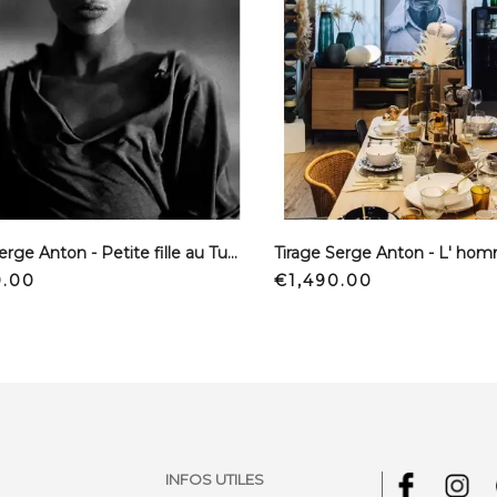
Tirage Serge Anton - Petite fille au Turban
Price
0.00
€1,490.00
INFOS UTILES