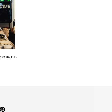
Tirage Serge Anton - L' homme au ruban