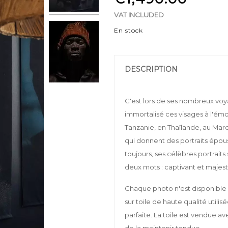
VAT INCLUDED
En stock
DESCRIPTION
C'est lors de ses nombreux vo
immortalisé ces visages à l'émot
Tanzanie, en Thaïlande, au Maro
qui donnent des portraits épou
toujours, ses célèbres portrait
deux mots : captivant et majes
Chaque photo n'est disponible 
sur toile de haute qualité utilis
parfaite. La toile est vendue a