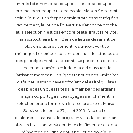
immédiatement beaucoup plus net, beaucoup plus
proche, beaucoup plus accessible. Maison Sersk doit
voir le jour ici. Les étapes administratives sont réglées
rapidement, le jour de l’ouverture s’annonce proche
et la sélection n’est pas encore prête. Il faut faire vite,
mais surtout faire bien. Dans ce lieu se dessinant de
plus en plus précisément, les univers vont se
mélanger. Les pièces contemporaines des studios de
design belges vont s’associent aux pièces uniques et
anciennes chinées en Inde et à celles issues de
l’artisanat marocain. Les lignes tendues des luminaires
ou fauteuils scandinaves côtoient celles irrégulières
des pièces uniques faites à la main par des artisans
français ou portugais. Les voyages s’enchaînent, la
sélection prend forme, s’affine, se précise et Maison
Sersk voit le jour le 27 juillet 2016. L’accueil est
chaleureux, rassurant, le projet en valait la peine. 4 ans
plus tard, Maison Sersk continue de s’inventer et de se
réinventer, en ligne depuis peu et en boutique