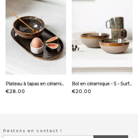
Plateau à tapas en céramique - Surface
Bol en céramique - S - Surface
Price
Price
€28.00
€20.00
Restons en contact !