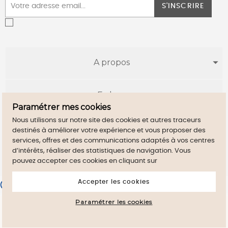
S'INSCRIRE
A propos
E-shop
Paramétrer mes cookies
Nous utilisons sur notre site des cookies et autres traceurs
Infos utiles
destinés à améliorer votre expérience et vous proposer des
services, offres et des communications adaptés à vos centres
d’intérêts, réaliser des statistiques de navigation. Vous
pouvez accepter ces cookies en cliquant sur
Accepter les cookies
Merchant approved by Guaranteed Reviews Company,
clic here
to display attestation
.
Paramétrer les cookies
By continuig to browse this site, you accept
close
the use of Cookies on your device.
Mentions légales
CGV
Maison Sersk
-
- Copyright 2021 ©