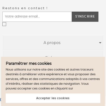
Restons en contact !
S'INSCRIRE
A propos
E-shop
Paramétrer mes cookies
Nous utilisons sur notre site des cookies et autres traceurs
Infos utiles
destinés à améliorer votre expérience et vous proposer des
services, offres et des communications adaptés à vos centres
d’intérêts, réaliser des statistiques de navigation. Vous
pouvez accepter ces cookies en cliquant sur
Accepter les cookies
Merchant approved by Guaranteed Reviews Company,
clic here
to display attestation
.