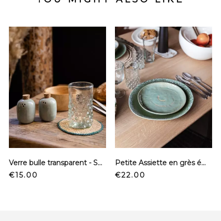
Verre bulle transparent - Soufflé bouche
Petite Assiette en grès émaillé - Vert de Mer
Price
Price
€15.00
€22.00