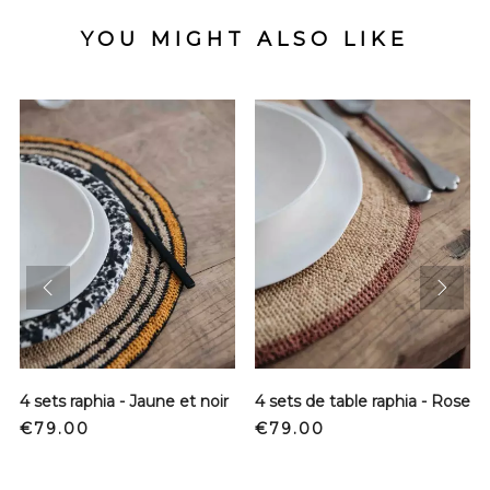
YOU MIGHT ALSO LIKE
prev
next
4 sets raphia - Jaune et noir
4 sets de table raphia - Rose
Price
Price
€79.00
€79.00